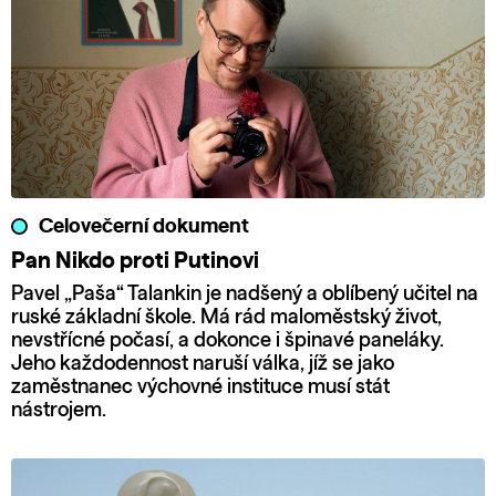
Celovečerní dokument
Pan Nikdo proti Putinovi
Pavel „Paša“ Talankin je nadšený a oblíbený učitel na
ruské základní škole. Má rád maloměstský život,
nevstřícné počasí, a dokonce i špinavé paneláky.
Jeho každodennost naruší válka, jíž se jako
zaměstnanec výchovné instituce musí stát
nástrojem.