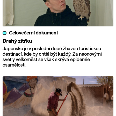
Celovečerní dokument
Drahý zítřku
Japonsko je v poslední době žhavou turistickou
destinací, kde by chtěl být každý. Za neonovými
světly velkoměst se však skrývá epidemie
osamělosti.