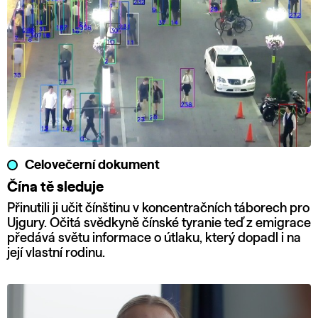
Celovečerní dokument
Čína tě sleduje
Přinutili ji učit čínštinu v koncentračních táborech pro
Ujgury. Očitá svědkyně čínské tyranie teď z emigrace
předává světu informace o útlaku, který dopadl i na
její vlastní rodinu.