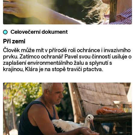
Celovečerní dokument
Při zemi
Člověk může mít v přírodě roli ochránce i invazivního
prvku. Zatímco ochranář Pavel svou činností usiluje o
zaplašení environmentálního žalu a splynutí s
krajinou, Klára je na stopě traviči ptactva.