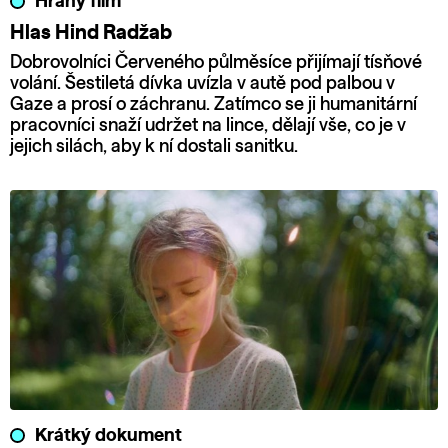
Hraný film
Hlas Hind Radžab
Dobrovolníci Červeného půlměsíce přijímají tísňové
volání. Šestiletá dívka uvízla v autě pod palbou v
Gaze a prosí o záchranu. Zatímco se ji humanitární
pracovníci snaží udržet na lince, dělají vše, co je v
jejich silách, aby k ní dostali sanitku.
Krátký dokument