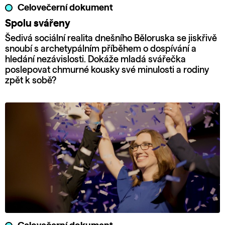
Celovečerní dokument
Spolu svářeny
Šedivá sociální realita dnešního Běloruska se jiskřivě
snoubí s archetypálním příběhem o dospívání a
hledání nezávislosti. Dokáže mladá svářečka
poslepovat chmurné kousky své minulosti a rodiny
zpět k sobě?