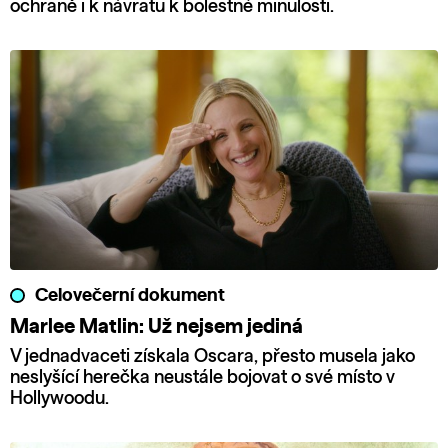
ochraně i k návratu k bolestné minulosti.
Celovečerní dokument
Marlee Matlin: Už nejsem jediná
V jednadvaceti získala Oscara, přesto musela jako
neslyšící herečka neustále bojovat o své místo v
Hollywoodu.