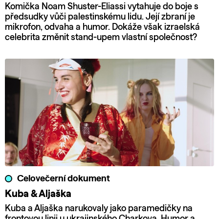
Komička Noam Shuster-Eliassi vytahuje do boje s
předsudky vůči palestinskému lidu. Její zbraní je
mikrofon, odvaha a humor. Dokáže však izraelská
celebrita změnit stand-upem vlastní společnost?
Celovečerní dokument
Kuba & Aljaška
Kuba a Aljaška narukovaly jako paramedičky na
frontovou linii u ukrajinského Charkova. Humor a