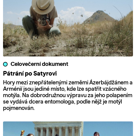
Celovečerní dokument
Pátrání po Satyrovi
Hory mezi znepřátelenými zeměmi Ázerbájdžánem a
Arménií jsou jediné místo, kde lze spatřit vzácného
motýla. Na dobrodružnou výpravu za jeho polapením
se vydává dcera entomologa, podle nějž je motýl
pojmenován.