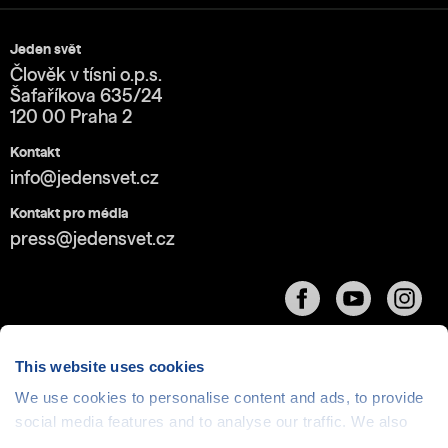
Jeden svět
Člověk v tísni o.p.s.
Šafaříkova 635/24
120 00 Praha 2
Kontakt
info@jedensvet.cz
Kontakt pro média
press@jedensvet.cz
This website uses cookies
We use cookies to personalise content and ads, to provide
Cookies
| © 1999-2026 Člověk v tísni o.p.s., web běží
social media features and to analyse our traffic. We also
v rámci bezplatného
serverhosting
společnosti
share information about your use of our site with our social