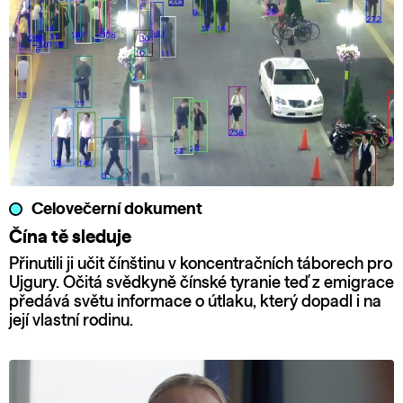
Celovečerní dokument
Čína tě sleduje
Přinutili ji učit čínštinu v koncentračních táborech pro
Ujgury. Očitá svědkyně čínské tyranie teď z emigrace
předává světu informace o útlaku, který dopadl i na
její vlastní rodinu.