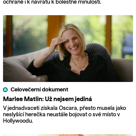
ochraně i k návratu k bolestné minulosti.
Celovečerní dokument
Marlee Matlin: Už nejsem jediná
V jednadvaceti získala Oscara, přesto musela jako
neslyšící herečka neustále bojovat o své místo v
Hollywoodu.