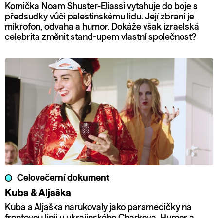
Komička Noam Shuster-Eliassi vytahuje do boje s
předsudky vůči palestinskému lidu. Její zbraní je
mikrofon, odvaha a humor. Dokáže však izraelská
celebrita změnit stand-upem vlastní společnost?
Celovečerní dokument
Kuba & Aljaška
Kuba a Aljaška narukovaly jako paramedičky na
frontovou linii u ukrajinského Charkova. Humor a