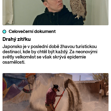
Celovečerní dokument
Drahý zítřku
Japonsko je v poslední době žhavou turistickou
destinací, kde by chtěl být každý. Za neonovými
světly velkoměst se však skrývá epidemie
osamělosti.