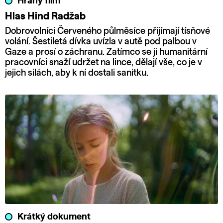
Hraný film
Hlas Hind Radžab
Dobrovolníci Červeného půlměsíce přijímají tísňové
volání. Šestiletá dívka uvízla v autě pod palbou v
Gaze a prosí o záchranu. Zatímco se ji humanitární
pracovníci snaží udržet na lince, dělají vše, co je v
jejich silách, aby k ní dostali sanitku.
Krátký dokument