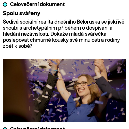
Celovečerní dokument
Spolu svářeny
Šedivá sociální realita dnešního Běloruska se jiskřivě
snoubí s archetypálním příběhem o dospívání a
hledání nezávislosti. Dokáže mladá svářečka
poslepovat chmurné kousky své minulosti a rodiny
zpět k sobě?