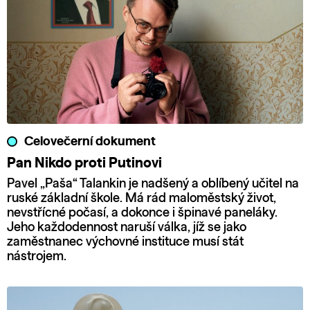
Celovečerní dokument
Pan Nikdo proti Putinovi
Pavel „Paša“ Talankin je nadšený a oblíbený učitel na
ruské základní škole. Má rád maloměstský život,
nevstřícné počasí, a dokonce i špinavé paneláky.
Jeho každodennost naruší válka, jíž se jako
zaměstnanec výchovné instituce musí stát
nástrojem.