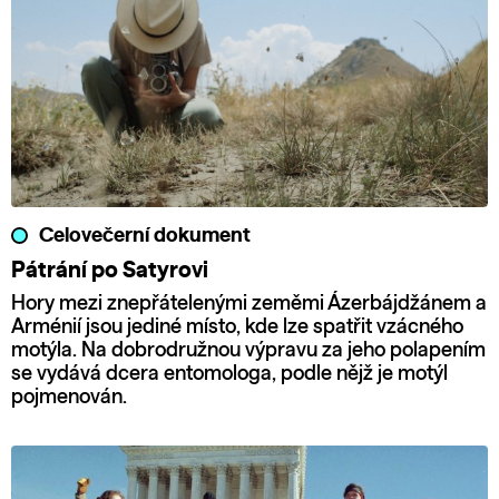
Celovečerní dokument
Pátrání po Satyrovi
Hory mezi znepřátelenými zeměmi Ázerbájdžánem a
Arménií jsou jediné místo, kde lze spatřit vzácného
motýla. Na dobrodružnou výpravu za jeho polapením
se vydává dcera entomologa, podle nějž je motýl
pojmenován.