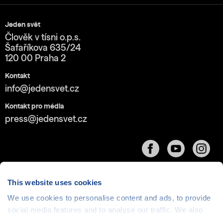
Jeden svět
Člověk v tísni o.p.s.
Šafaříkova 635/24
120 00 Praha 2
Kontakt
info@jedensvet.cz
Kontakt pro média
press@jedensvet.cz
This website uses cookies
We use cookies to personalise content and ads, to provide
Cookies
| © 1999-2026 Člověk v tísni o.p.s., web běží
social media features and to analyse our traffic. We also
v rámci bezplatného
serverhosting
společnosti
share information about your use of our site with our social