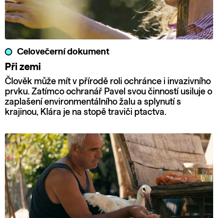
Celovečerní dokument
Při zemi
Člověk může mít v přírodě roli ochránce i invazivního
prvku. Zatímco ochranář Pavel svou činností usiluje o
zaplašení environmentálního žalu a splynutí s
krajinou, Klára je na stopě traviči ptactva.