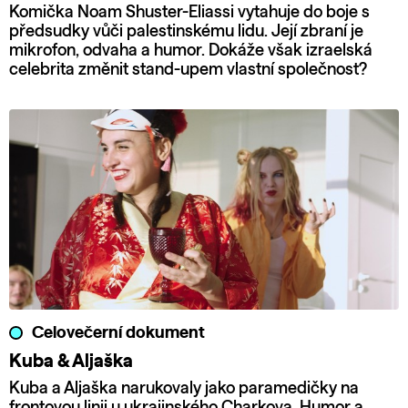
Komička Noam Shuster-Eliassi vytahuje do boje s
předsudky vůči palestinskému lidu. Její zbraní je
mikrofon, odvaha a humor. Dokáže však izraelská
celebrita změnit stand-upem vlastní společnost?
Celovečerní dokument
Kuba & Aljaška
Kuba a Aljaška narukovaly jako paramedičky na
frontovou linii u ukrajinského Charkova. Humor a