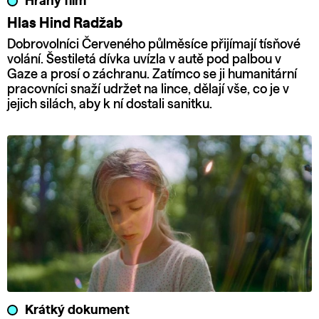
Hraný film
Hlas Hind Radžab
Dobrovolníci Červeného půlměsíce přijímají tísňové
volání. Šestiletá dívka uvízla v autě pod palbou v
Gaze a prosí o záchranu. Zatímco se ji humanitární
pracovníci snaží udržet na lince, dělají vše, co je v
jejich silách, aby k ní dostali sanitku.
Krátký dokument