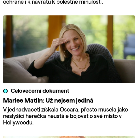
ochraně i k návratu k bolestné minulosti.
Celovečerní dokument
Marlee Matlin: Už nejsem jediná
V jednadvaceti získala Oscara, přesto musela jako
neslyšící herečka neustále bojovat o své místo v
Hollywoodu.