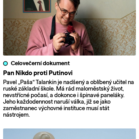
Celovečerní dokument
Pan Nikdo proti Putinovi
Pavel „Paša“ Talankin je nadšený a oblíbený učitel na
ruské základní škole. Má rád maloměstský život,
nevstřícné počasí, a dokonce i špinavé paneláky.
Jeho každodennost naruší válka, jíž se jako
zaměstnanec výchovné instituce musí stát
nástrojem.