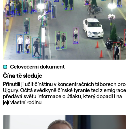
Celovečerní dokument
Čína tě sleduje
Přinutili ji učit čínštinu v koncentračních táborech pro
Ujgury. Očitá svědkyně čínské tyranie teď z emigrace
předává světu informace o útlaku, který dopadl i na
její vlastní rodinu.