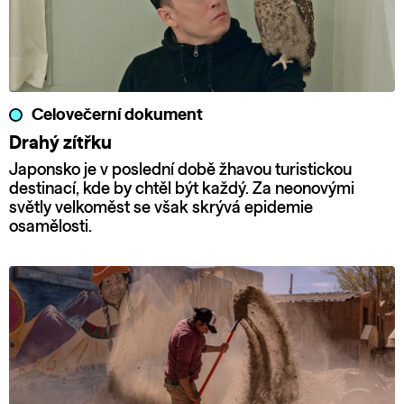
Celovečerní dokument
Drahý zítřku
Japonsko je v poslední době žhavou turistickou
destinací, kde by chtěl být každý. Za neonovými
světly velkoměst se však skrývá epidemie
osamělosti.