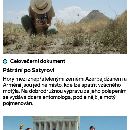
Celovečerní dokument
Pátrání po Satyrovi
Hory mezi znepřátelenými zeměmi Ázerbájdžánem a
Arménií jsou jediné místo, kde lze spatřit vzácného
motýla. Na dobrodružnou výpravu za jeho polapením
se vydává dcera entomologa, podle nějž je motýl
pojmenován.