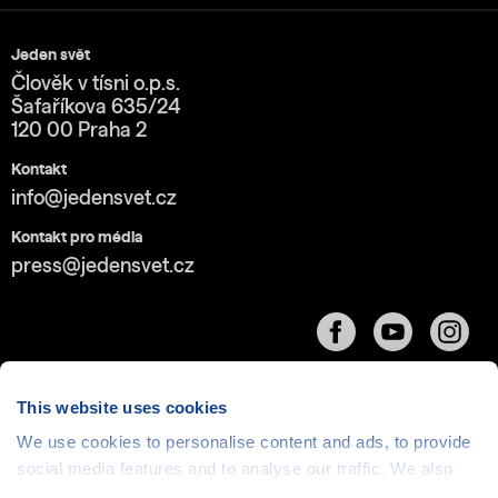
Jeden svět
Člověk v tísni o.p.s.
Šafaříkova 635/24
120 00 Praha 2
Kontakt
info@jedensvet.cz
Kontakt pro média
press@jedensvet.cz
This website uses cookies
We use cookies to personalise content and ads, to provide
Cookies
| © 1999-2026 Člověk v tísni o.p.s., web běží
social media features and to analyse our traffic. We also
v rámci bezplatného
serverhosting
společnosti
share information about your use of our site with our social