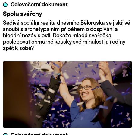
Celovečerní dokument
Spolu svářeny
Šedivá sociální realita dnešního Běloruska se jiskřivě
snoubí s archetypálním příběhem o dospívání a
hledání nezávislosti. Dokáže mladá svářečka
poslepovat chmurné kousky své minulosti a rodiny
zpět k sobě?