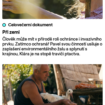
Celovečerní dokument
Při zemi
Člověk může mít v přírodě roli ochránce i invazivního
prvku. Zatímco ochranář Pavel svou činností usiluje o
zaplašení environmentálního žalu a splynutí s
krajinou, Klára je na stopě traviči ptactva.