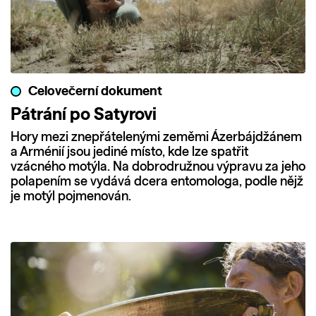
Celovečerní dokument
Pátrání po Satyrovi
Hory mezi znepřátelenými zeměmi Ázerbájdžánem
a Arménií jsou jediné místo, kde lze spatřit
vzácného motýla. Na dobrodružnou výpravu za jeho
polapením se vydává dcera entomologa, podle nějž
je motýl pojmenován.