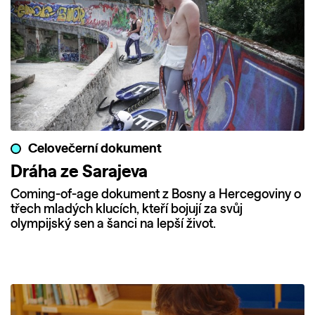
Celovečerní dokument
Dráha ze Sarajeva
Coming-of-age dokument z Bosny a Hercegoviny o
třech mladých klucích, kteří bojují za svůj
olympijský sen a šanci na lepší život.