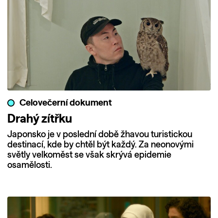
Celovečerní dokument
Drahý zítřku
Japonsko je v poslední době žhavou turistickou
destinací, kde by chtěl být každý. Za neonovými
světly velkoměst se však skrývá epidemie
osamělosti.