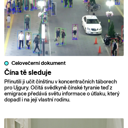
Celovečerní dokument
Čína tě sleduje
Přinutili ji učit čínštinu v koncentračních táborech
pro Ujgury. Očitá svědkyně čínské tyranie teď z
emigrace předává světu informace o útlaku, který
dopadl i na její vlastní rodinu.