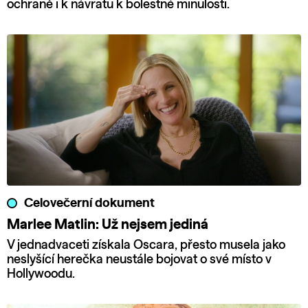
ochraně i k návratu k bolestné minulosti.
Celovečerní dokument
Marlee Matlin: Už nejsem jediná
V jednadvaceti získala Oscara, přesto musela jako
neslyšící herečka neustále bojovat o své místo v
Hollywoodu.