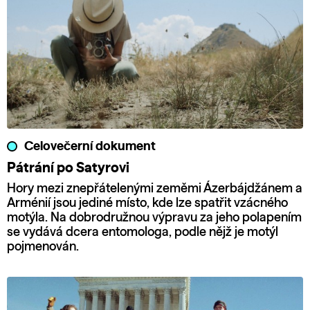
Celovečerní dokument
Pátrání po Satyrovi
Hory mezi znepřátelenými zeměmi Ázerbájdžánem a
Arménií jsou jediné místo, kde lze spatřit vzácného
motýla. Na dobrodružnou výpravu za jeho polapením
se vydává dcera entomologa, podle nějž je motýl
pojmenován.