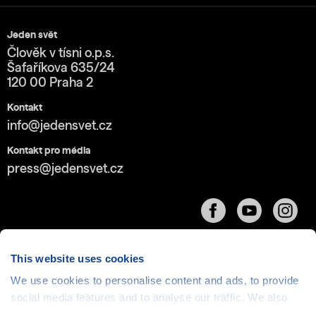
Jeden svět
Člověk v tísni o.p.s.
Šafaříkova 635/24
120 00 Praha 2
Kontakt
info@jedensvet.cz
Kontakt pro média
press@jedensvet.cz
This website uses cookies
We use cookies to personalise content and ads, to provide
Cookies
| © 1999-2026 Člověk v tísni o.p.s., web běží
social media features and to analyse our traffic. We also
v rámci bezplatného
serverhosting
společnosti
share information about your use of our site with our social