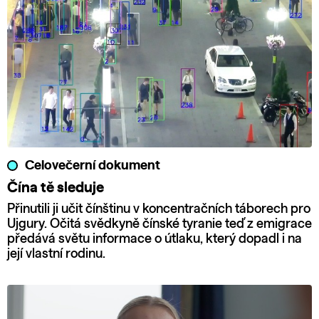
Celovečerní dokument
Čína tě sleduje
Přinutili ji učit čínštinu v koncentračních táborech pro
Ujgury. Očitá svědkyně čínské tyranie teď z emigrace
předává světu informace o útlaku, který dopadl i na
její vlastní rodinu.