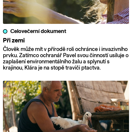
Celovečerní dokument
Při zemi
Člověk může mít v přírodě roli ochránce i invazivního
prvku. Zatímco ochranář Pavel svou činností usiluje o
zaplašení environmentálního žalu a splynutí s
krajinou, Klára je na stopě traviči ptactva.