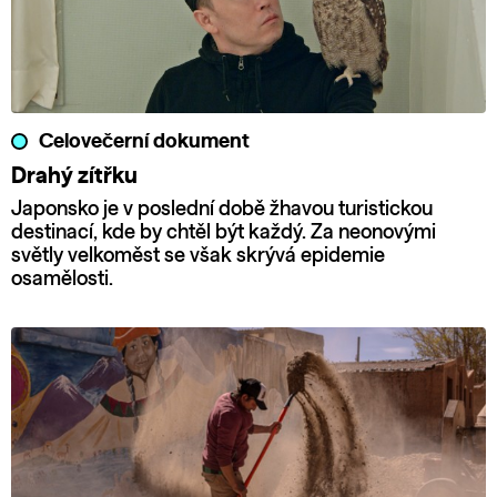
Celovečerní dokument
Drahý zítřku
Japonsko je v poslední době žhavou turistickou
destinací, kde by chtěl být každý. Za neonovými
světly velkoměst se však skrývá epidemie
osamělosti.