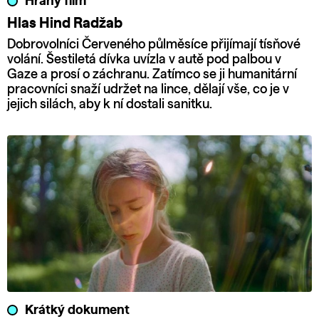
Hraný film
Hlas Hind Radžab
Dobrovolníci Červeného půlměsíce přijímají tísňové
volání. Šestiletá dívka uvízla v autě pod palbou v
Gaze a prosí o záchranu. Zatímco se ji humanitární
pracovníci snaží udržet na lince, dělají vše, co je v
jejich silách, aby k ní dostali sanitku.
Krátký dokument