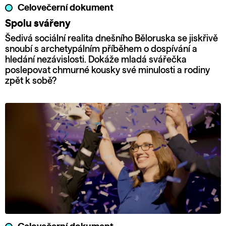
Celovečerní dokument
Spolu svářeny
Šedivá sociální realita dnešního Běloruska se jiskřivě
snoubí s archetypálním příběhem o dospívání a
hledání nezávislosti. Dokáže mladá svářečka
poslepovat chmurné kousky své minulosti a rodiny
zpět k sobě?