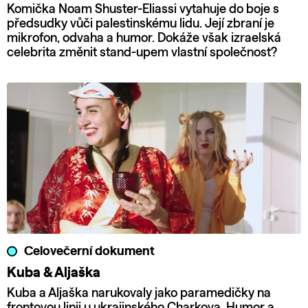
Komička Noam Shuster-Eliassi vytahuje do boje s
předsudky vůči palestinskému lidu. Její zbraní je
mikrofon, odvaha a humor. Dokáže však izraelská
celebrita změnit stand-upem vlastní společnost?
Celovečerní dokument
Kuba & Aljaška
Kuba a Aljaška narukovaly jako paramedičky na
frontovou linii u ukrajinského Charkova. Humor a