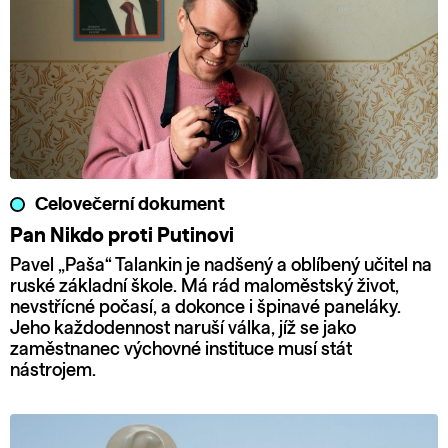
Celovečerní dokument
Pan Nikdo proti Putinovi
Pavel „Paša“ Talankin je nadšený a oblíbený učitel na
ruské základní škole. Má rád maloměstský život,
nevstřícné počasí, a dokonce i špinavé paneláky.
Jeho každodennost naruší válka, jíž se jako
zaměstnanec výchovné instituce musí stát
nástrojem.