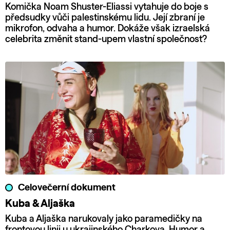
Komička Noam Shuster-Eliassi vytahuje do boje s
předsudky vůči palestinskému lidu. Její zbraní je
mikrofon, odvaha a humor. Dokáže však izraelská
celebrita změnit stand-upem vlastní společnost?
Celovečerní dokument
Kuba & Aljaška
Kuba a Aljaška narukovaly jako paramedičky na
frontovou linii u ukrajinského Charkova. Humor a