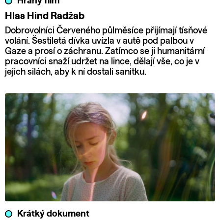
Hraný film
Hlas Hind Radžab
Dobrovolníci Červeného půlměsíce přijímají tísňové
volání. Šestiletá dívka uvízla v autě pod palbou v
Gaze a prosí o záchranu. Zatímco se ji humanitární
pracovníci snaží udržet na lince, dělají vše, co je v
jejich silách, aby k ní dostali sanitku.
Krátký dokument