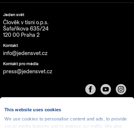
Jeden svět
Člověk v tísni o.p.s.
Šafaříkova 635/24
120 00 Praha 2
Kontakt
info@jedensvet.cz
Kontakt pro média
press@jedensvet.cz
This website uses cookies
We use cookies to personalise content and ads, to provide
Cookies
| © 1999-2026 Člověk v tísni o.p.s., web běží
social media features and to analyse our traffic. We also
v rámci bezplatného
serverhosting
společnosti
share information about your use of our site with our social