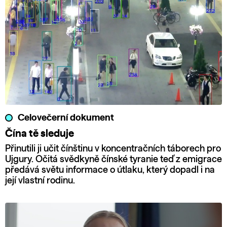
Celovečerní dokument
Čína tě sleduje
Přinutili ji učit čínštinu v koncentračních táborech pro
Ujgury. Očitá svědkyně čínské tyranie teď z emigrace
předává světu informace o útlaku, který dopadl i na
její vlastní rodinu.