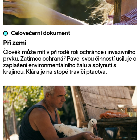
Celovečerní dokument
Při zemi
Člověk může mít v přírodě roli ochránce i invazivního
prvku. Zatímco ochranář Pavel svou činností usiluje o
zaplašení environmentálního žalu a splynutí s
krajinou, Klára je na stopě traviči ptactva.