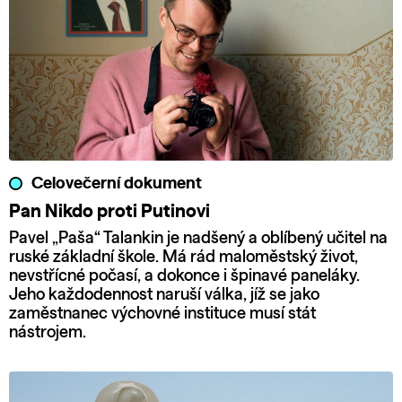
Celovečerní dokument
Pan Nikdo proti Putinovi
Pavel „Paša“ Talankin je nadšený a oblíbený učitel na
ruské základní škole. Má rád maloměstský život,
nevstřícné počasí, a dokonce i špinavé paneláky.
Jeho každodennost naruší válka, jíž se jako
zaměstnanec výchovné instituce musí stát
nástrojem.