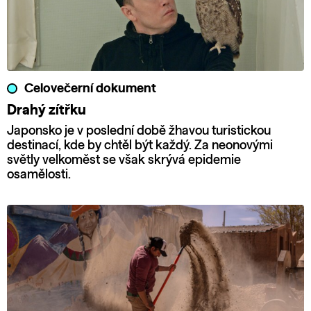
Celovečerní dokument
Drahý zítřku
Japonsko je v poslední době žhavou turistickou
destinací, kde by chtěl být každý. Za neonovými
světly velkoměst se však skrývá epidemie
osamělosti.