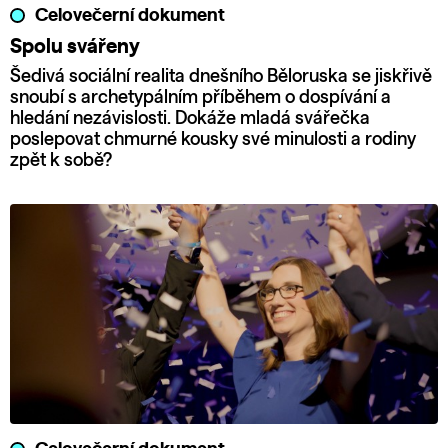
Celovečerní dokument
Spolu svářeny
Šedivá sociální realita dnešního Běloruska se jiskřivě
snoubí s archetypálním příběhem o dospívání a
hledání nezávislosti. Dokáže mladá svářečka
poslepovat chmurné kousky své minulosti a rodiny
zpět k sobě?