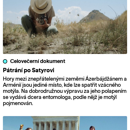
Celovečerní dokument
Pátrání po Satyrovi
Hory mezi znepřátelenými zeměmi Ázerbájdžánem a
Arménií jsou jediné místo, kde lze spatřit vzácného
motýla. Na dobrodružnou výpravu za jeho polapením
se vydává dcera entomologa, podle nějž je motýl
pojmenován.