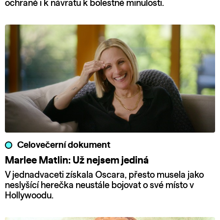
ochraně i k návratu k bolestné minulosti.
Celovečerní dokument
Marlee Matlin: Už nejsem jediná
V jednadvaceti získala Oscara, přesto musela jako
neslyšící herečka neustále bojovat o své místo v
Hollywoodu.