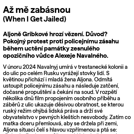
Až mě zabásnou
(When I Get Jailed)
Aljoně Gribkové hrozí vězení. Důvod?
Pokojný protest proti policejnímu zásahu
během uctění památky zesnulého
opozičního vůdce Alexeje Navalného.
V únoru 2024 Navalnyj umírá v trestanecké kolonii a
do ulic po celém Rusku vyrážejí stovky lidí. S
květinou přichází i mladá žena Aljona. Odmítá
ustoupit policejnímu zásahu a následuje zatčení,
dočasné propuštění a čekání na soud. V rozpětí
několika dnů film propojením osobního příběhu a
záběrů z ulic ukazuje děsivou obratnost, se kterou
ruský režim ohýbá lidská práva a drží své
obyvatelstvo v pevných kleštích nesvobody. Zatím co
matka dceru přemlouvá, aby se držela při zemi,
Aljona situaci čelí s hlavou vzpřímenou a ptá se: