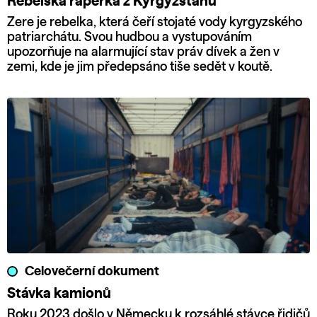
Rebelská raperka z Kyrgyzstánu
Zere je rebelka, která čeří stojaté vody kyrgyzského
patriarchátu. Svou hudbou a vystupováním
upozorňuje na alarmující stav práv dívek a žen v
zemi, kde je jim předepsáno tiše sedět v koutě.
Celovečerní dokument
Stávka kamionů
Roku 2023 došlo v Německu k rozsáhlé stávce řidičů