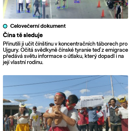
Celovečerní dokument
Čína tě sleduje
Přinutili ji učit čínštinu v koncentračních táborech pro
Ujgury. Očitá svědkyně čínské tyranie teď z emigrace
předává světu informace o útlaku, který dopadl i na
její vlastní rodinu.