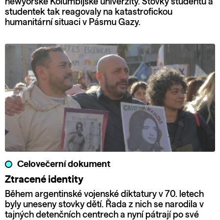
newyorské Kolumbijské univerzity. Stovky studentů a
studentek tak reagovaly na katastrofickou
humanitární situaci v Pásmu Gazy.
Celovečerní dokument
Ztracené identity
Během argentinské vojenské diktatury v 70. letech
byly uneseny stovky dětí. Řada z nich se narodila v
tajných detenčních centrech a nyní pátrají po své