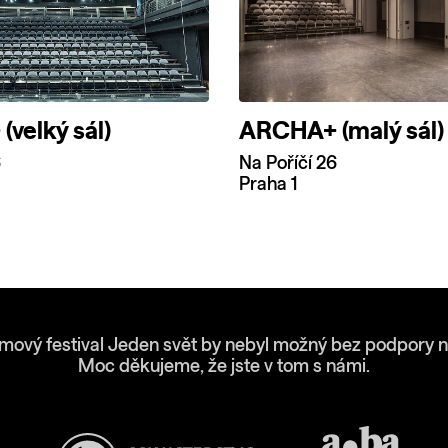
velký sál)
ARCHA+ (malý sál)
6
Na Poříčí 26
Praha 1
lmový festival Jeden svět by nebyl možný bez podpory n
Moc děkujeme, že jste v tom s námi.