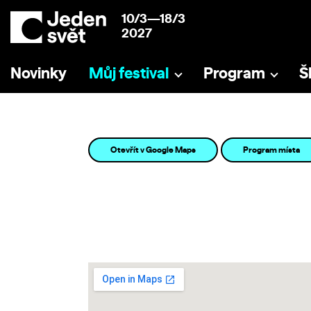
10/3—18/3
2027
Novinky
Můj festival
Program
Š
Otevřít v Google Maps
Program místa