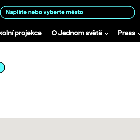
kolní projekce
O Jednom světě
Press