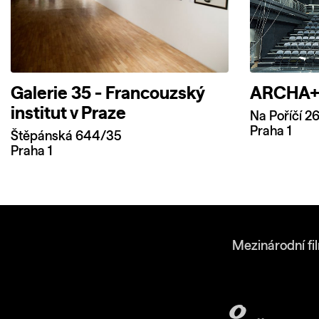
Galerie 35 - Francouzský
ARCHA+ (
institut v Praze
Na Poříčí 2
Praha 1
Štěpánská 644/35
Praha 1
Mezinárodní fi