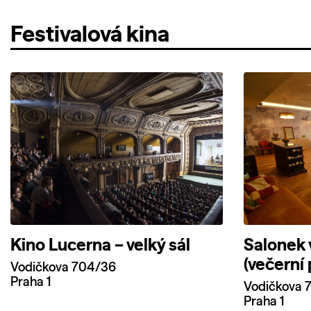
Festivalová kina
Kino Lucerna – velký sál
Salonek 
(večerní
Vodičkova 704/36
Praha 1
Vodičkova 
Praha 1