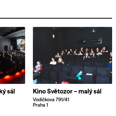
ký sál
Kino Světozor – malý sál
Vodičkova 791/41
Praha 1