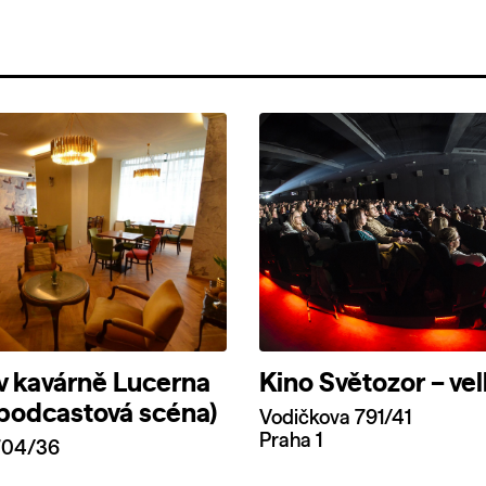
v kavárně Lucerna
Kino Světozor – vel
 podcastová scéna)
Vodičkova 791/41
Praha 1
704/36