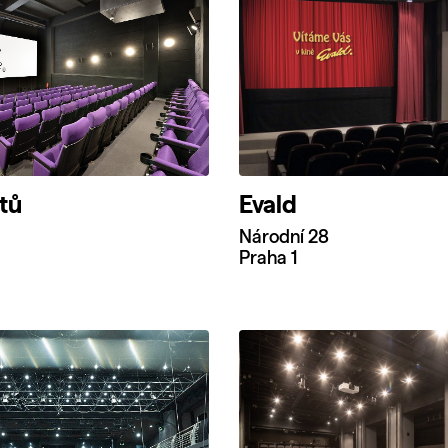
otů
Evald
Národní 28
Praha 1