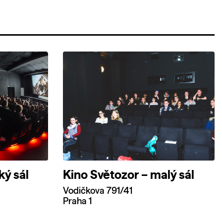
ký sál
Kino Světozor – malý sál
Vodičkova 791/41
Praha 1