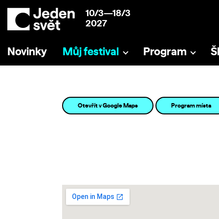
10/3—18/3
2027
Novinky
Můj festival
Program
Š
Otevřít v Google Maps
Program místa