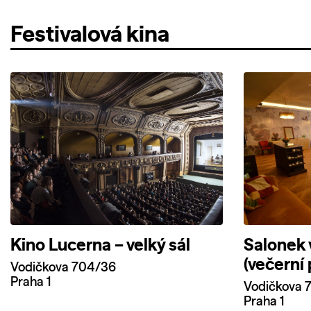
Festivalová kina
Kino Lucerna – velký sál
Salonek 
(večerní
Vodičkova 704/36
Praha 1
Vodičkova 
Praha 1