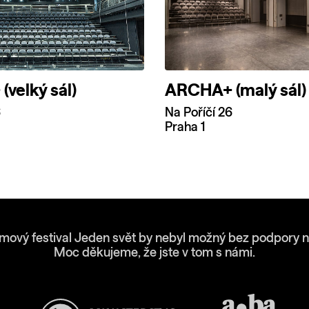
velký sál)
ARCHA+ (malý sál)
6
Na Poříčí 26
Praha 1
lmový festival Jeden svět by nebyl možný bez podpory n
Moc děkujeme, že jste v tom s námi.