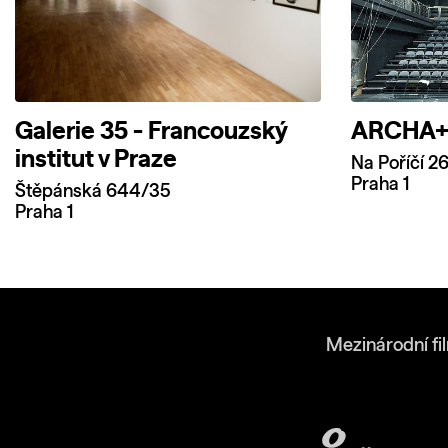
Galerie 35 - Francouzský
ARCHA+ (
institut v Praze
Na Poříčí 2
Praha 1
Štěpánská 644/35
Praha 1
Mezinárodní fi