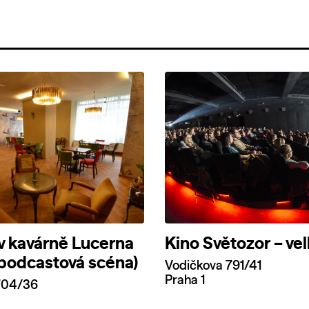
v kavárně Lucerna
Kino Světozor – vel
 podcastová scéna)
Vodičkova 791/41
Praha 1
704/36