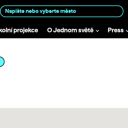
kolní projekce
O Jednom světě
Press