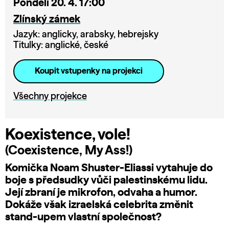
Pondělí 20. 4. 17:00
Zlínský zámek
Jazyk: anglicky, arabsky, hebrejsky
Titulky: anglické, české
Koupit vstupenky na projekci
Všechny projekce
Koexistence, vole!
(Coexistence, My Ass!)
Komička Noam Shuster-Eliassi vytahuje do
boje s předsudky vůči palestinskému lidu.
Její zbraní je mikrofon, odvaha a humor.
Dokáže však izraelská celebrita změnit
stand-upem vlastní společnost?