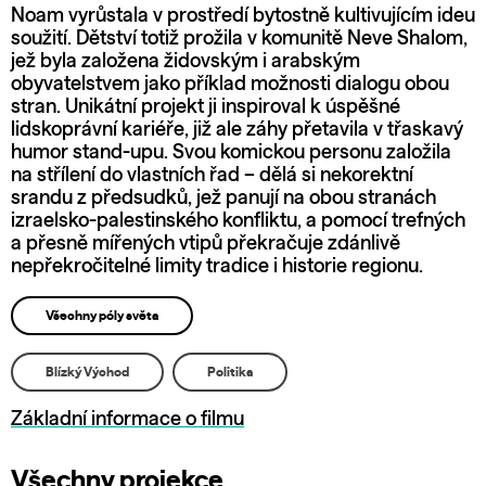
Noam vyrůstala v prostředí bytostně kultivujícím ideu
soužití. Dětství totiž prožila v komunitě Neve Shalom,
jež byla založena židovským i arabským
obyvatelstvem jako příklad možnosti dialogu obou
stran. Unikátní projekt ji inspiroval k úspěšné
lidskoprávní kariéře, již ale záhy přetavila v třaskavý
humor stand-upu. Svou komickou personu založila
na střílení do vlastních řad – dělá si nekorektní
srandu z předsudků, jež panují na obou stranách
izraelsko-palestinského konfliktu, a pomocí trefných
a přesně mířených vtipů překračuje zdánlivě
nepřekročitelné limity tradice i historie regionu.
Všechny póly světa
Blízký Východ
Politika
Základní informace o filmu
Všechny projekce