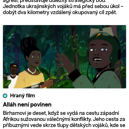
agresí, představuje důležitý strategický bod.
Jednotka ukrajinských vojáků má před sebou úkol –
dobýt dva kilometry vzdálený okupovaný cíl zpět.
Hraný film
Alláh není povinen
Birhamovi je deset, když se vydá na cestu západní
Afrikou sužovanou válečnými konflikty. Jeho cesta za
příbuznými vede skrze tlupy dětských vojáků, kde se