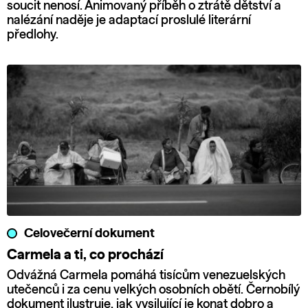
soucit nenosí. Animovaný příběh o ztrátě dětství a
nalézání naděje je adaptací proslulé literární
předlohy.
Celovečerní dokument
Carmela a ti, co prochází
Odvážná Carmela pomáhá tisícům venezuelských
utečenců i za cenu velkých osobních obětí. Černobílý
dokument ilustruje, jak vysilující je konat dobro a