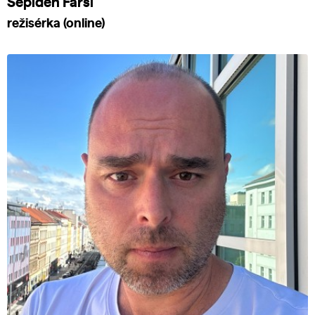
Sepideh Farsi
režisérka (online)