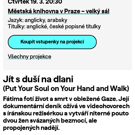
Čtvrtek 19. 3. 20:30
Městská knihovna v Praze – velký sál
Jazyk: anglicky, arabsky
Titulky: anglické, české popisné titulky
Koupit vstupenky na projekci
Všechny projekce
Jít s duší na dlani
(Put Your Soul on Your Hand and Walk)
Fátima fotí život a smrt v obležené Gaze. Její
dokumentární deník ožívá ve videohovorech
s íránskou režisérkou a vytváří niterné pouto
dvou žen svázaných bezmocí, ale
propojených nadějí.