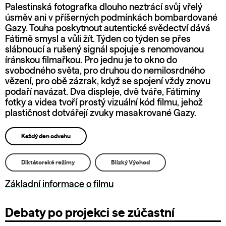
Palestinská fotografka dlouho neztrácí svůj vřelý
úsměv ani v příšerných podmínkách bombardované
Gazy. Touha poskytnout autentické svědectví dává
Fátimě smysl a vůli žít. Týden co týden se přes
slábnoucí a rušený signál spojuje s renomovanou
íránskou filmařkou. Pro jednu je to okno do
svobodného světa, pro druhou do nemilosrdného
vězení, pro obě zázrak, když se spojení vždy znovu
podaří navázat. Dva displeje, dvě tváře, Fátiminy
fotky a videa tvoří prostý vizuální kód filmu, jehož
plastičnost dotvářejí zvuky masakrované Gazy.
Každý den odvahu
Diktátorské režimy
Blízký Východ
Základní informace o filmu
Debaty po projekci se zúčastní