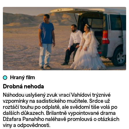
Hraný film
Drobná nehoda
Náhodou uslyšený zvuk vrací Vahídovi trýznivé
vzpomínky na sadistického mučitele. Srdce už
roztáčí touhu po odplatě, ale svědomí tiše volá po
dalších důkazech. Brilantně vypointované drama
Džafara Panahího naléhavě promlouvá o otázkách
viny a odpovědnosti.