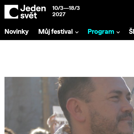
10/3—18/3
2027
Novinky
Můj festival
Program
Š