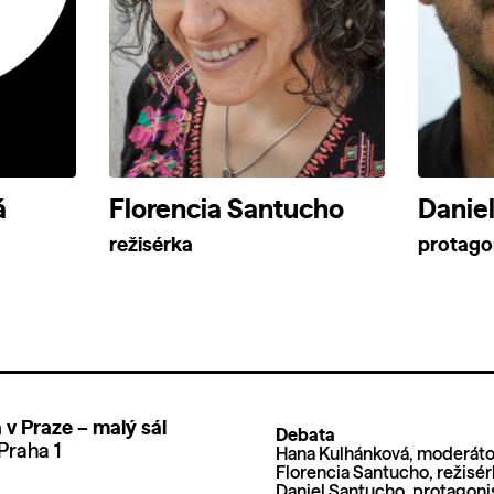
á
Florencia Santucho
Danie
režisérka
protago
v Praze – malý sál
Debata
Praha 1
Hana Kulhánková, moderáto
Florencia Santucho, režisér
Daniel Santucho, protagoni