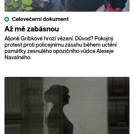
Celovečerní dokument
Až mě zabásnou
Aljoně Gribkové hrozí vězení. Důvod? Pokojný
protest proti policejnímu zásahu během uctění
památky zesnulého opozičního vůdce Alexeje
Navalného.