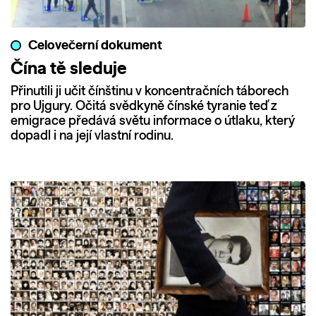
Celovečerní dokument
Čína tě sleduje
Přinutili ji učit čínštinu v koncentračních táborech
pro Ujgury. Očitá svědkyně čínské tyranie teď z
emigrace předává světu informace o útlaku, který
dopadl i na její vlastní rodinu.