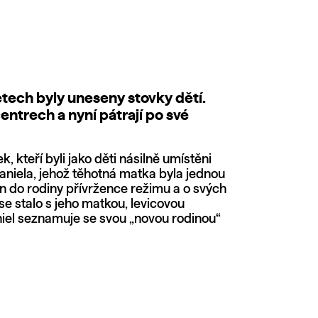
etech byly uneseny stovky dětí.
entrech a nyní pátrají po své
 kteří byli jako děti násilně umístěni
d Daniela, jehož těhotná matka byla jednou
 do rodiny přívržence režimu a o svých
e stalo s jeho matkou, levicovou
el seznamuje se svou „novou rodinou“