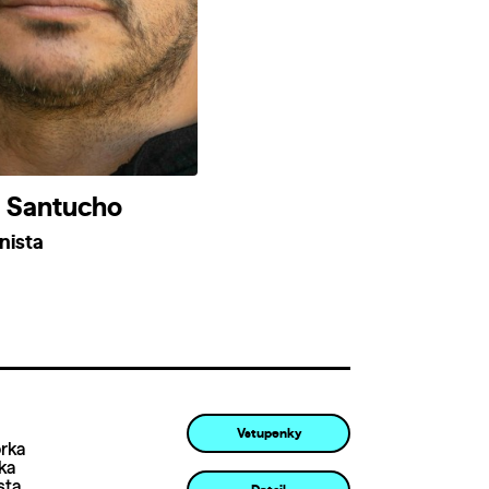
l Santucho
nista
Vstupenky
rka
ka
sta