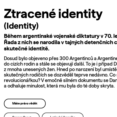
Ztracené identity
(Identity)
Během argentinské vojenské diktatury v 70. l
Řada z nich se narodila v tajných detenčních c
skutečné identitě.
Dosud bylo objeveno přes 300 Argentinců a Argentinek,
do cizích rodin a stále se objevují další. To je i přípa
z mnoha unesených žen. Hned po narození byl umístěn
skutečných rodičích se dozvěděl teprve nedávno. Co s
revolucionářkou? V emočně silném dokumentu se Dani
a odhaluje minulost, která mu byla do té doby skryta.
Máte právo vědět