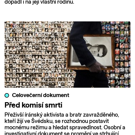
dopadl i na její vlastní rodinu.
Celovečerní dokument
Před komisí smrti
Přeživší íránský aktivista a bratr zavražděného,
kteří žijí ve Švédsku, se rozhodnou postavit
mocnému režimu a hledat spravedlnost. Osobní a
investigativní dokument se promění ve strhující