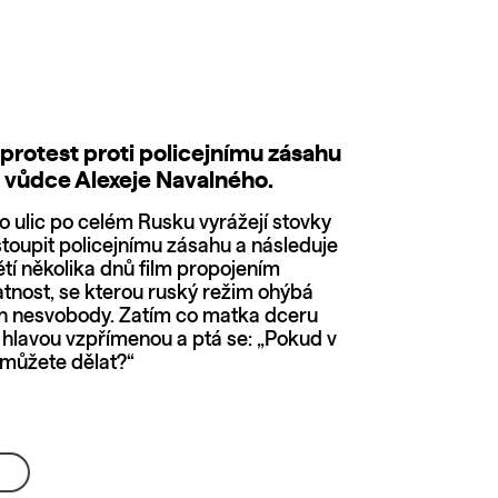
protest proti policejnímu zásahu
vůdce Alexeje Navalného.
o ulic po celém Rusku vyrážejí stovky
ustoupit policejnímu zásahu a následuje
tí několika dnů film propojením
atnost, se kterou ruský režim ohýbá
ích nesvobody. Zatím co matka dceru
 s hlavou vzpřímenou a ptá se: „Pokud v
 můžete dělat?“