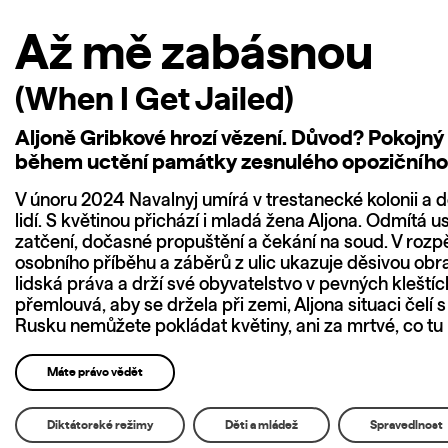
Až mě zabásnou
(When I Get Jailed)
Aljoně Gribkové hrozí vězení. Důvod? Pokojný 
během uctění památky zesnulého opozičního 
V únoru 2024 Navalnyj umírá v trestanecké kolonii a d
lidí. S květinou přichází i mladá žena Aljona. Odmítá 
zatčení, dočasné propuštění a čekání na soud. V rozpě
osobního příběhu a záběrů z ulic ukazuje děsivou obr
lidská práva a drží své obyvatelstvo v pevných klešt
přemlouvá, aby se držela při zemi, Aljona situaci čelí
Rusku nemůžete pokládat květiny, ani za mrtvé, co tu
Máte právo vědět
Diktátorské režimy
Děti a mládež
Spravedlnost