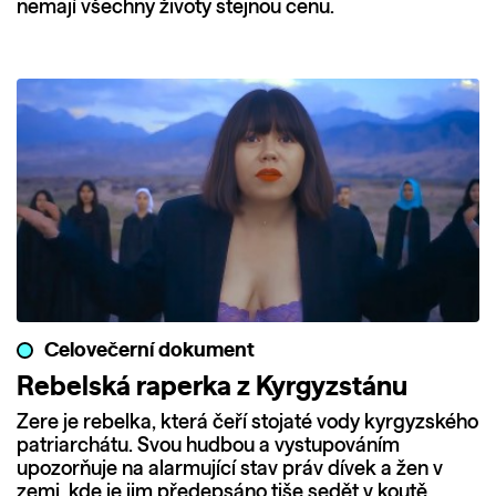
nemají všechny životy stejnou cenu.
Celovečerní dokument
Rebelská raperka z Kyrgyzstánu
Zere je rebelka, která čeří stojaté vody kyrgyzského
patriarchátu. Svou hudbou a vystupováním
upozorňuje na alarmující stav práv dívek a žen v
zemi, kde je jim předepsáno tiše sedět v koutě.