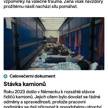
vzpomínky na válečné trauma. Žena však navzdory
prožitému násilí nachází sílu pomáhat.
Celovečerní dokument
Stávka kamionů
Roku 2023 došlo v Německu k rozsáhlé stávce
řidičů kamionů. Jejich cílem bylo dovolat se řádné
odměny a spravedlnosti, protože pracovní
podmínky se dají přirovnat k novodobému otroctví.