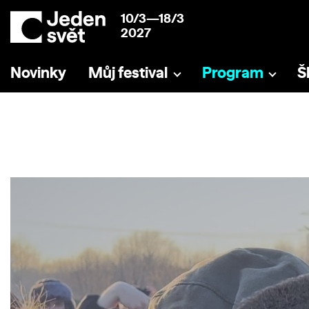
10/3—18/3
2027
Novinky
Můj festival
Program
Š