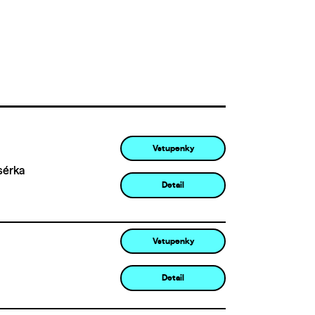
Vstupenky
sérka
Detail
Vstupenky
Detail