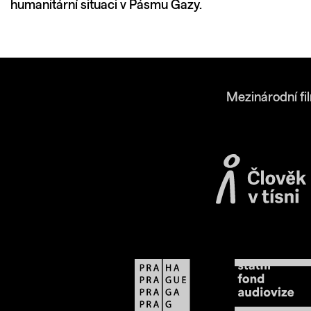
humanitární situaci v Pásmu Gazy.
Mezinárodní fi