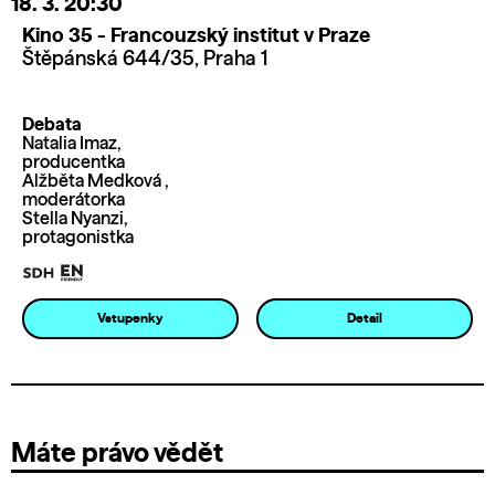
18. 3.
20:30
Kino 35 - Francouzský institut v Praze
Štěpánská 644/35, Praha 1
Debata
Natalia Imaz,
producentka
Alžběta Medková ,
moderátorka
Stella Nyanzi,
protagonistka
Vstupenky
Detail
Máte právo vědět