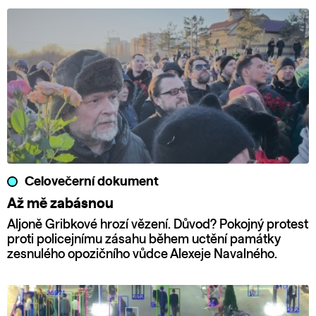
Celovečerní dokument
Až mě zabásnou
Aljoně Gribkové hrozí vězení. Důvod? Pokojný protest
proti policejnímu zásahu během uctění památky
zesnulého opozičního vůdce Alexeje Navalného.