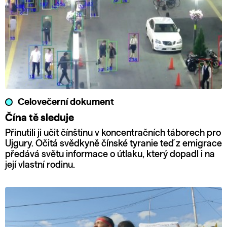
Celovečerní dokument
Čína tě sleduje
Přinutili ji učit čínštinu v koncentračních táborech pro
Ujgury. Očitá svědkyně čínské tyranie teď z emigrace
předává světu informace o útlaku, který dopadl i na
její vlastní rodinu.