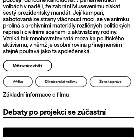
později rozhodne kandidovat v parlamentních
volbách v naději, že zabrání Musevenimu získat
šestý prezidentský mandát. Její kampaň,
sabotovaná ze strany vládnoucí moci, se ve snímku
prolíná s archivními materiály rozličných politických
represí i civilními scénami z aktivistčiny rodiny.
Vzniká tak mnohovrstevnatá mozaika politického
aktivismu, v němž je osobní rovina přinejmenším
stejně poutavá jako ta společenská.
Máte právo vědět
Afrika
Diktátorské režimy
Ženská práva
Základní informace o filmu
Debaty po projekci se zúčastní