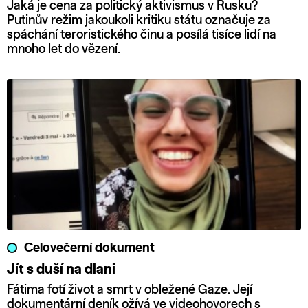
Jaká je cena za politický aktivismus v Rusku?
Putinův režim jakoukoli kritiku státu označuje za
spáchání teroristického činu a posílá tisíce lidí na
mnoho let do vězení.
Celovečerní dokument
Jít s duší na dlani
Fátima fotí život a smrt v obležené Gaze. Její
dokumentární deník ožívá ve videohovorech s