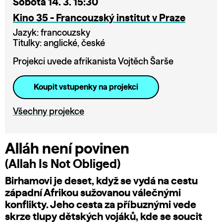
Sobota 14. 3. 15:30
Kino 35 - Francouzský institut v Praze
Jazyk: francouzsky
Titulky: anglické, české
Projekci uvede afrikanista Vojtěch Šarše
Koupit vstupenky na projekci
Všechny projekce
Alláh není povinen
(Allah Is Not Obliged)
Birhamovi je deset, když se vydá na cestu
západní Afrikou sužovanou válečnými
konflikty. Jeho cesta za příbuznými vede
skrze tlupy dětských vojáků, kde se soucit