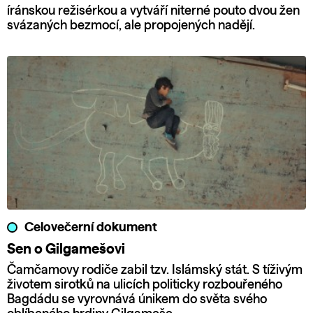
íránskou režisérkou a vytváří niterné pouto dvou žen
svázaných bezmocí, ale propojených nadějí.
Celovečerní dokument
Sen o Gilgamešovi
Čamčamovy rodiče zabil tzv. Islámský stát. S tíživým
životem sirotků na ulicích politicky rozbouřeného
Bagdádu se vyrovnává únikem do světa svého