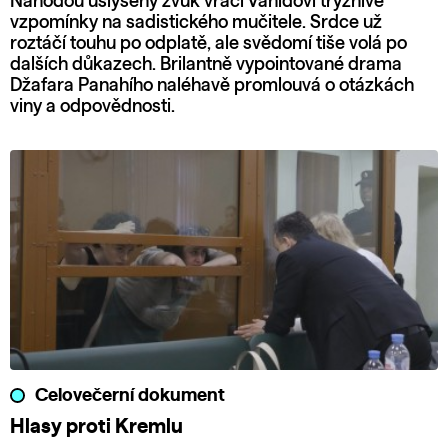
Náhodou uslyšený zvuk vrací Vahídovi trýznivé
vzpomínky na sadistického mučitele. Srdce už
roztáčí touhu po odplatě, ale svědomí tiše volá po
dalších důkazech. Brilantně vypointované drama
Džafara Panahího naléhavě promlouvá o otázkách
viny a odpovědnosti.
Celovečerní dokument
Hlasy proti Kremlu