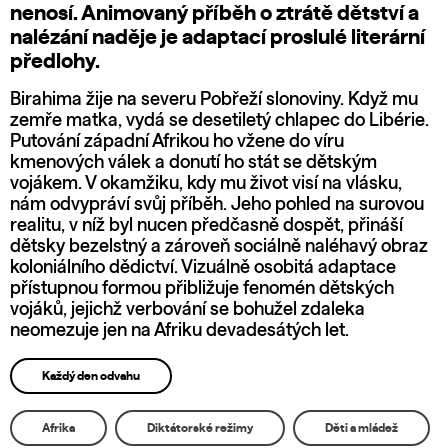
nenosí. Animovaný příběh o ztrátě dětství a
nalézání naděje je adaptací proslulé literární
předlohy.
Birahima žije na severu Pobřeží slonoviny. Když mu
zemře matka, vydá se desetiletý chlapec do Libérie.
Putování západní Afrikou ho vžene do víru
kmenových válek a donutí ho stát se dětským
vojákem. V okamžiku, kdy mu život visí na vlásku,
nám odvypráví svůj příběh. Jeho pohled na surovou
realitu, v níž byl nucen předčasně dospět, přináší
dětsky bezelstný a zároveň sociálně naléhavý obraz
koloniálního dědictví. Vizuálně osobitá adaptace
přístupnou formou přibližuje fenomén dětských
vojáků, jejichž verbování se bohužel zdaleka
neomezuje jen na Afriku devadesátých let.
Každý den odvahu
Afrika
Diktátorské režimy
Děti a mládež