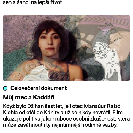
sen a šanci na lepší život.
Celovečerní dokument
Můj otec a Kaddáfí
Když bylo Džihan šest let, její otec Mansúur Rašíd
Kichia odletěl do Káhiry a už se nikdy nevrátil. Film
ukazuje politiku jako hluboce osobní zkušenost, která
může zasáhnout i ty nejintimnější rodinné vazby.