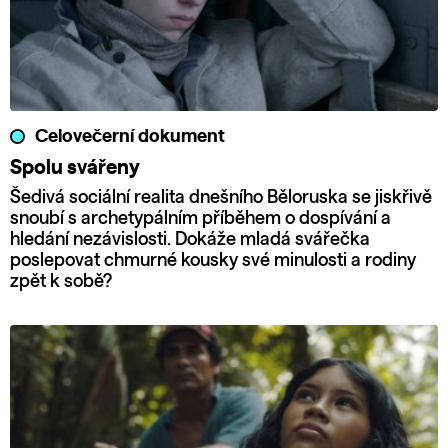
Celovečerní dokument
Spolu svářeny
Šedivá sociální realita dnešního Běloruska se jiskřivě
snoubí s archetypálním příběhem o dospívání a
hledání nezávislosti. Dokáže mladá svářečka
poslepovat chmurné kousky své minulosti a rodiny
zpět k sobě?