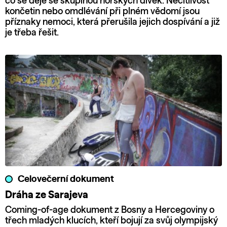
co se děje se skupinou norských dívek. Necitlivost
končetin nebo omdlévání při plném vědomí jsou
příznaky nemoci, která přerušila jejich dospívání a již
je třeba řešit.
Celovečerní dokument
Dráha ze Sarajeva
Coming-of-age dokument z Bosny a Hercegoviny o
třech mladých klucích, kteří bojují za svůj olympijský