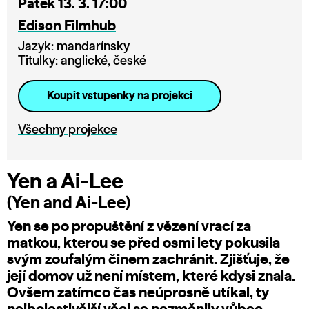
Pátek 13. 3. 17:00
Edison Filmhub
Jazyk: mandarínsky
Titulky: anglické, české
Koupit vstupenky na projekci
Všechny projekce
Yen a Ai-Lee
(Yen and Ai-Lee)
Yen se po propuštění z vězení vrací za
matkou, kterou se před osmi lety pokusila
svým zoufalým činem zachránit. Zjišťuje, že
její domov už není místem, které kdysi znala.
Ovšem zatímco čas neúprosně utíkal, ty