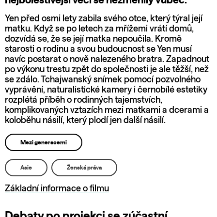
nejbolestivější věci se nezměnily vůbec.
Yen před osmi lety zabila svého otce, který týral její
matku. Když se po letech za mřížemi vrátí domů,
dozvídá se, že se její matka nepoučila. Kromě
starosti o rodinu a svou budoucnost se Yen musí
navíc postarat o nově nalezeného bratra. Zapadnout
po výkonu trestu zpět do společnosti je ale těžší, než
se zdálo. Tchajwanský snímek pomocí pozvolného
vyprávění, naturalistické kamery i černobílé estetiky
rozplétá příběh o rodinných tajemstvích,
komplikovaných vztazích mezi matkami a dcerami a
koloběhu násilí, který plodí jen další násilí.
Mezi generacemi
Asie
Ženská práva
Základní informace o filmu
Debaty po projekci se zúčastní