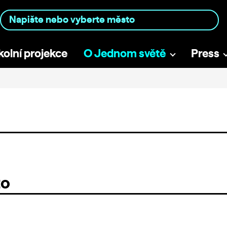
kolní projekce
O Jednom světě
Press
to