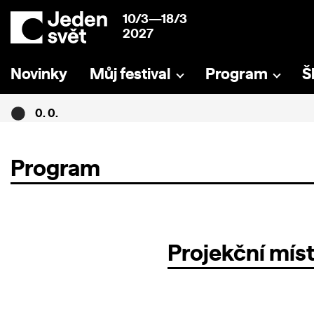
10/3—18/3
2027
Novinky
Můj festival
Program
Š
0. 0.
Program
Projekční mís