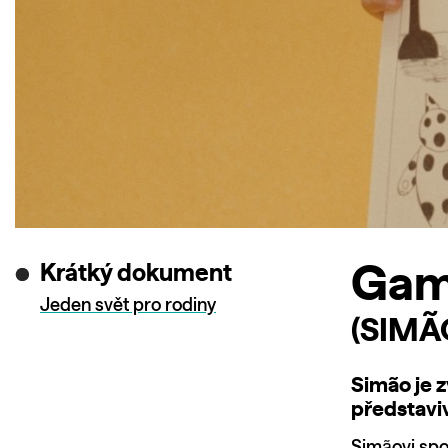
Krátký dokument
Gam
Jeden svět pro rodiny
(SIMÃ
Simão je z
představiv
Simãovi spol