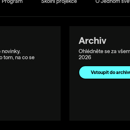
Program
Školní projekce
O Jednom svě
Archiv
 novinky.
Ohlédněte se za všem
o tom, na co se
2026
Vstoupit do archiv