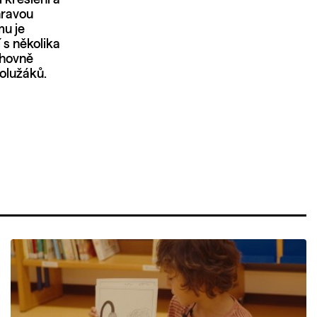
hravou
mu je
 s několika
ihovně
olužáků.