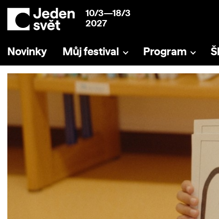
10/3—18/3
2027
Novinky
Můj festival
Program
Š