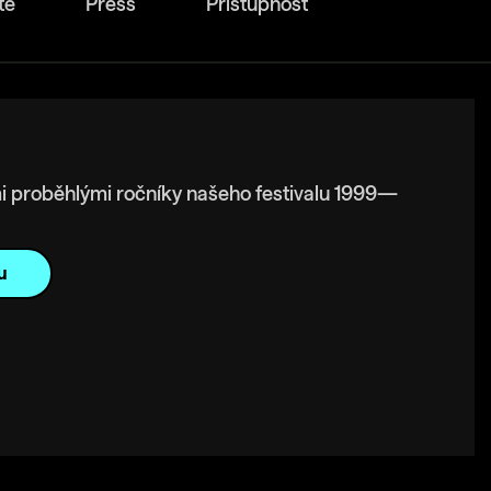
tě
Press
Přístupnost
i proběhlými ročníky našeho festivalu 1999—
u