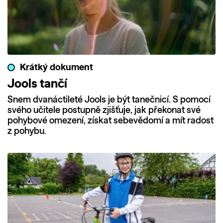
Krátký dokument
Jools tančí
Snem dvanáctileté Jools je být tanečnicí. S pomocí
svého učitele postupně zjišťuje, jak překonat své
pohybové omezení, získat sebevědomí a mít radost
z pohybu.