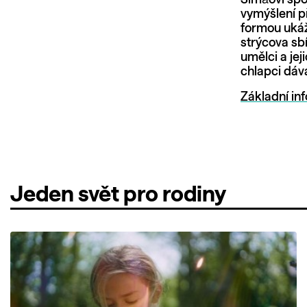
vymýšlení p
formou ukáže
strýcova sb
umělci a jej
chlapci dáv
Základní in
Jeden svět pro rodiny