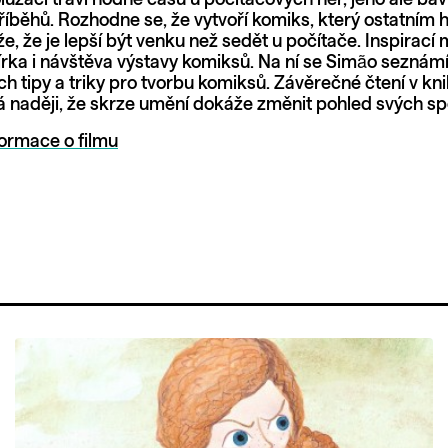
říběhů. Rozhodne se, že vytvoří komiks, který ostatním 
, že je lepší být venku než sedět u počítače. Inspirací 
írka i návštěva výstavy komiksů. Na ní se Simão seznámí
ich tipy a triky pro tvorbu komiksů. Závěrečné čtení v kn
á naději, že skrze umění dokáže změnit pohled svých sp
formace o filmu