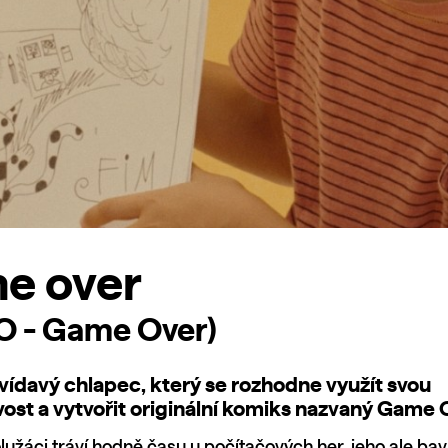
e over
O - Game Over)
vídavý chlapec, který se rozhodne využít svou
ost a vytvořit originální komiks nazvaný Game 
užáci tráví hodně času u počítačových her, jeho ale baví