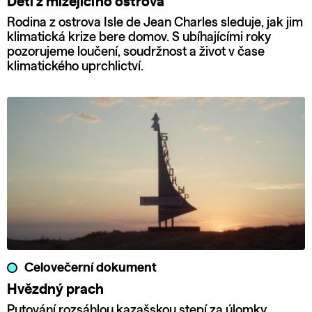
Děti z mizejícího ostrova
Rodina z ostrova Isle de Jean Charles sleduje, jak jim
klimatická krize bere domov. S ubíhajícími roky
pozorujeme loučení, soudržnost a život v čase
klimatického uprchlictví.
Celovečerní dokument
Hvězdný prach
Putování rozsáhlou kazašskou stepí za úlomky