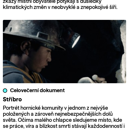
zkázy místní obyvatelé potýkají s důsledky
klimatických změn v neobvyklé a znepokojivé šíři.
Celovečerní dokument
Stříbro
Portrét hornické komunity v jednom z nejvýše
položených a zároveň nejnebezpečnějších dolů
světa. Očima malého chlapce sledujeme místo, kde
se práce, víra a blízkost smrti stávají každodenností i