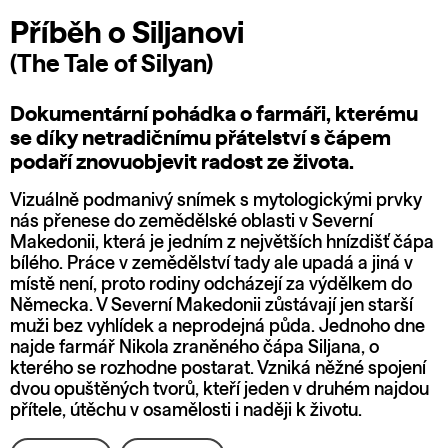
Příběh o Siljanovi
(The Tale of Silyan)
Dokumentární pohádka o farmáři, kterému
se díky netradičnímu přátelství s čápem
podaří znovuobjevit radost ze života.
Vizuálně podmanivý snímek s mytologickými prvky
nás přenese do zemědělské oblasti v Severní
Makedonii, která je jedním z největších hnízdišť čápa
bílého. Práce v zemědělství tady ale upadá a jiná v
místě není, proto rodiny odcházejí za výdělkem do
Německa. V Severní Makedonii zůstávají jen starší
muži bez vyhlídek a neprodejná půda. Jednoho dne
najde farmář Nikola zraněného čápa Siljana, o
kterého se rozhodne postarat. Vzniká něžné spojení
dvou opuštěných tvorů, kteří jeden v druhém najdou
přítele, útěchu v osamělosti i naději k životu.