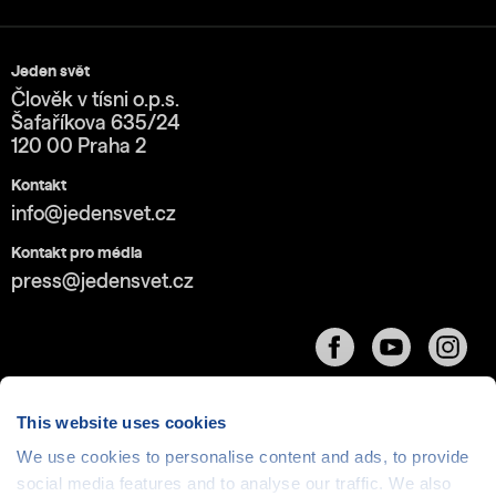
Jeden svět
Člověk v tísni o.p.s.
Šafaříkova 635/24
120 00 Praha 2
Kontakt
info@jedensvet.cz
Kontakt pro média
press@jedensvet.cz
This website uses cookies
We use cookies to personalise content and ads, to provide
social media features and to analyse our traffic. We also
Cookies
| © 1999-2026 Člověk v tísni o.p.s., web běží