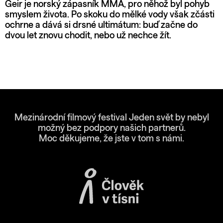
Geir je norský zápasník MMA, pro něhož byl pohyb
smyslem života. Po skoku do mělké vody však zčásti
ochrne a dává si drsné ultimátum: buď začne do
dvou let znovu chodit, nebo už nechce žít.
Mezinárodní filmový festival Jeden svět by nebyl
možný bez podpory našich partnerů.
Moc děkujeme, že jste v tom s námi.