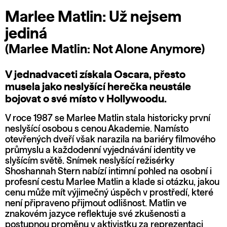
Marlee Matlin: Už nejsem
jediná
(Marlee Matlin: Not Alone Anymore)
V jednadvaceti získala Oscara, přesto
musela jako neslyšící herečka neustále
bojovat o své místo v Hollywoodu.
V roce 1987 se Marlee Matlin stala historicky první
neslyšící osobou s cenou Akademie. Namísto
otevřených dveří však narazila na bariéry filmového
průmyslu a každodenní vyjednávání identity ve
slyšícím světě. Snímek neslyšící režisérky
Shoshannah Stern nabízí intimní pohled na osobní i
profesní cestu Marlee Matlin a klade si otázku, jakou
cenu může mít výjimečný úspěch v prostředí, které
není připraveno přijmout odlišnost. Matlin ve
znakovém jazyce reflektuje své zkušenosti a
postupnou proměnu v aktivistku za reprezentaci