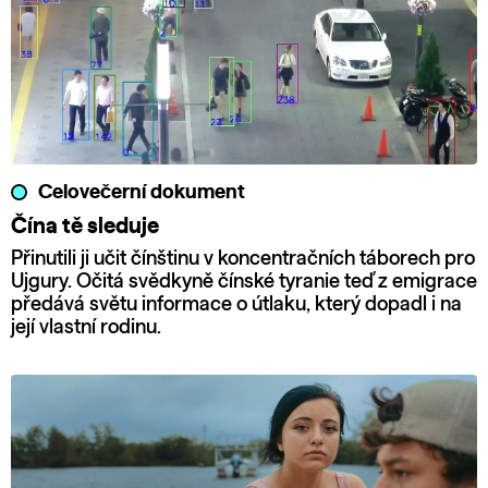
Celovečerní dokument
Čína tě sleduje
Přinutili ji učit čínštinu v koncentračních táborech pro
Ujgury. Očitá svědkyně čínské tyranie teď z emigrace
předává světu informace o útlaku, který dopadl i na
její vlastní rodinu.