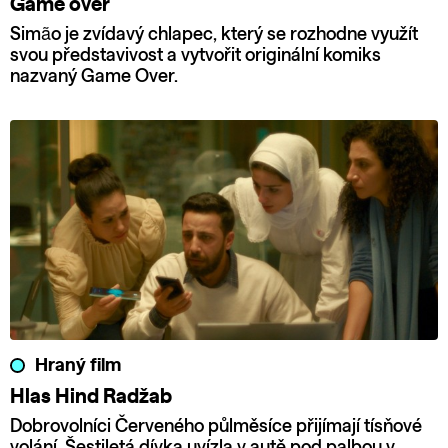
Game over
Simão je zvídavý chlapec, který se rozhodne využít
svou představivost a vytvořit originální komiks
nazvaný Game Over.
Hraný film
Hlas Hind Radžab
Dobrovolníci Červeného půlměsíce přijímají tísňové
volání. Šestiletá dívka uvízla v autě pod palbou v