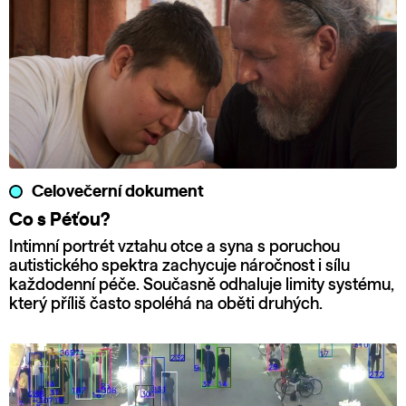
Celovečerní dokument
Co s Péťou?
Intimní portrét vztahu otce a syna s poruchou
autistického spektra zachycuje náročnost i sílu
každodenní péče. Současně odhaluje limity systému,
který příliš často spoléhá na oběti druhých.