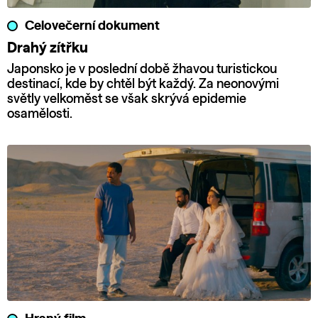
Celovečerní dokument
Drahý zítřku
Japonsko je v poslední době žhavou turistickou
destinací, kde by chtěl být každý. Za neonovými
světly velkoměst se však skrývá epidemie
osamělosti.