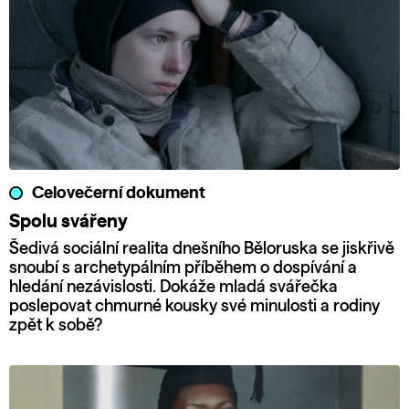
Celovečerní dokument
Spolu svářeny
Šedivá sociální realita dnešního Běloruska se jiskřivě
snoubí s archetypálním příběhem o dospívání a
hledání nezávislosti. Dokáže mladá svářečka
poslepovat chmurné kousky své minulosti a rodiny
zpět k sobě?