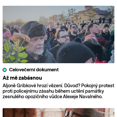
Celovečerní dokument
Až mě zabásnou
Aljoně Gribkové hrozí vězení. Důvod? Pokojný protest
proti policejnímu zásahu během uctění památky
zesnulého opozičního vůdce Alexeje Navalného.