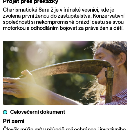
Projet přes překážky
Charismatická Sara žije v íránské vesnici, kde je
zvolena první ženou do zastupitelstva. Konzervativní
společností si nekompromisně brázdí cestu se svou
motorkou a odhodláním bojovat za práva žen a dětí.
Celovečerní dokument
Při zemi
Člověk může mít v přírodě roli ochránce i invazivního