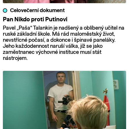
Celovečerní dokument
Pan Nikdo proti Putinovi
Pavel „Paša“ Talankin je nadšený a oblíbený učitel na
ruské základní škole. Má rád maloměstský život,
nevstřícné počasí, a dokonce i špinavé paneláky.
Jeho každodennost naruší válka, jíž se jako
zaměstnanec výchovné instituce musí stát
nástrojem.