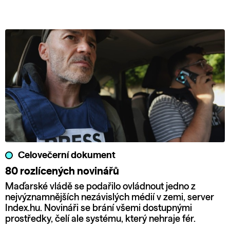
Celovečerní dokument
80 rozlícených novinářů
Maďarské vládě se podařilo ovládnout jedno z
nejvýznamnějších nezávislých médií v zemi, server
Index.hu. Novináři se brání všemi dostupnými
prostředky, čelí ale systému, který nehraje fér.