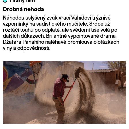
Hraný film
Drobná nehoda
Náhodou uslyšený zvuk vrací Vahídovi trýznivé
vzpomínky na sadistického mučitele. Srdce už
roztáčí touhu po odplatě, ale svědomí tiše volá po
dalších důkazech. Brilantně vypointované drama
Džafara Panahího naléhavě promlouvá o otázkách
viny a odpovědnosti.