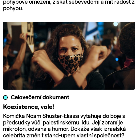
pohybové omezení, získat sebevědomí a mít radost z
pohybu.
Celovečerní dokument
Koexistence, vole!
Komička Noam Shuster-Eliassi vytahuje do boje s
předsudky vůči palestinskému lidu. Její zbraní je
mikrofon, odvaha a humor. Dokáže však izraelská
celebrita změnit stand-upem vlastní společnost?