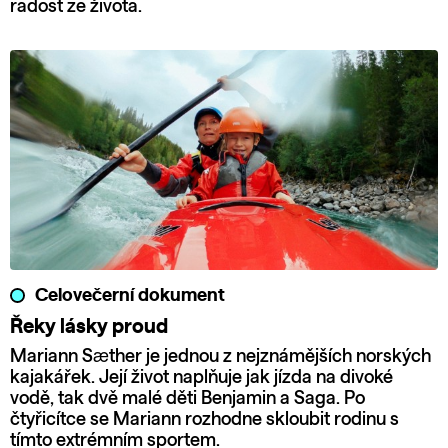
radost ze života.
Celovečerní dokument
Řeky lásky proud
Mariann Sæther je jednou z nejznámějších norských
kajakářek. Její život naplňuje jak jízda na divoké
vodě, tak dvě malé děti Benjamin a Saga. Po
čtyřicítce se Mariann rozhodne skloubit rodinu s
tímto extrémním sportem.