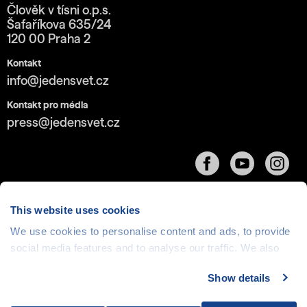
Člověk v tísni o.p.s.
Šafaříkova 635/24
120 00 Praha 2
Kontakt
info@jedensvet.cz
Kontakt pro média
press@jedensvet.cz
This website uses cookies
We use cookies to personalise content and ads, to provide
Cookies
| © 1999-2026 Člověk v tísni o.p.s., web běží
social media features and to analyse our traffic. We also
v rámci bezplatného
serverhosting
společnosti
share information about your use of our site with our social
CZECHIA.COM
Show details
media, advertising and analytics partners who may
combine it with other information that you’ve provided to