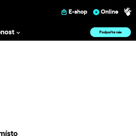
E-shop
Online
pnost
Podpořte nás
místo