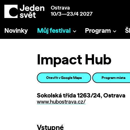
Ostrava
10/3—23/4 2027
Novinky
Můj festival
Program
Š
Impact Hub
Otevřít v Google Maps
Program místa
Sokolská třída 1263/24, Ostrava
www.hubostrava.cz/
Vstupné