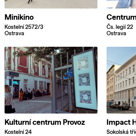
Minikino
Centrum
Kostelní 2572/3
Čs. legií 22
Ostrava
Ostrava
Kulturní centrum Provoz
Impact 
Kostelní 24
Sokolská tř