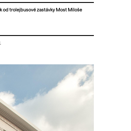
k od trolejbusové zastávky Most Miloše
.