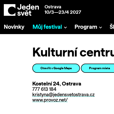
Ostrava
10/3—23/4 2027
Novinky
Můj festival
Program
Š
Kulturní cent
Otevřít v Google Maps
Program místa
Kostelní 24, Ostrava
777 613 184
kristyna@jedensvetostrava.cz
www.provoz.net/