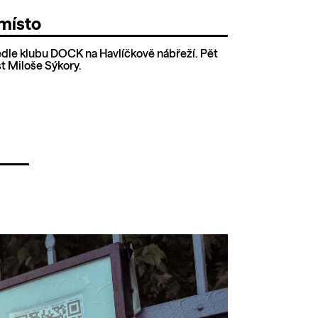
místo
edle klubu DOCK na Havlíčkově nábřeží. Pět
t Miloše Sýkory.