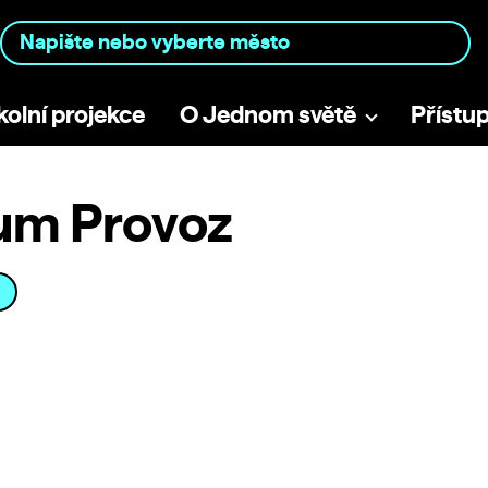
kolní projekce
O Jednom světě
Přístu
rum Provoz