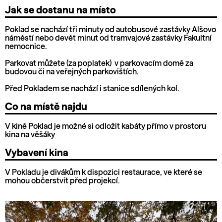
Jak se dostanu na místo
Poklad se nachází tři minuty od autobusové zastávky Alšovo
náměstí nebo devět minut od tramvajové zastávky Fakultní
nemocnice.
Parkovat můžete (za poplatek) v parkovacím domě za
budovou či na veřejných parkovištích.
P‍řed Pokladem se nachází i stanice sdílených kol.
Co na místě najdu
V kině Poklad je možné si odložit kabáty přímo v prostoru
kina na věšáky
Vybavení kina
V Pokladu je divákům k dispozici restaurace, ve které se
mohou občerstvit před projekcí.