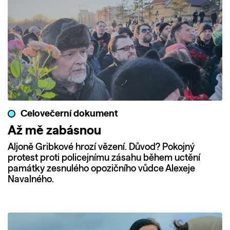
Celovečerní dokument
Až mě zabásnou
Aljoně Gribkové hrozí vězení. Důvod? Pokojný
protest proti policejnímu zásahu během uctění
památky zesnulého opozičního vůdce Alexeje
Navalného.