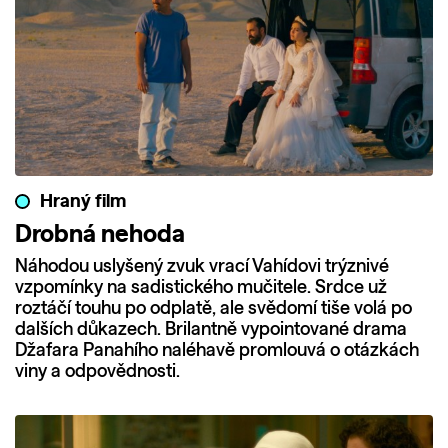
Hraný film
Drobná nehoda
Náhodou uslyšený zvuk vrací Vahídovi trýznivé
vzpomínky na sadistického mučitele. Srdce už
roztáčí touhu po odplatě, ale svědomí tiše volá po
dalších důkazech. Brilantně vypointované drama
Džafara Panahího naléhavě promlouvá o otázkách
viny a odpovědnosti.