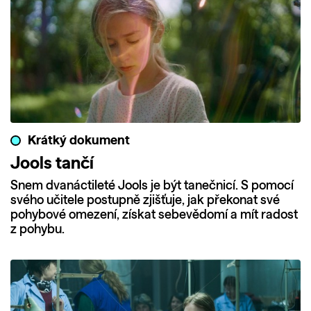
Krátký dokument
Jools tančí
Snem dvanáctileté Jools je být tanečnicí. S pomocí
svého učitele postupně zjišťuje, jak překonat své
pohybové omezení, získat sebevědomí a mít radost
z pohybu.