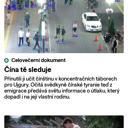
Celovečerní dokument
Čína tě sleduje
Přinutili ji učit čínštinu v koncentračních táborech
pro Ujgury. Očitá svědkyně čínské tyranie teď z
emigrace předává světu informace o útlaku, který
dopadl i na její vlastní rodinu.