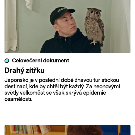
Celovečerní dokument
Drahý zítřku
Japonsko je v poslední době žhavou turistickou
destinací, kde by chtěl být každý. Za neonovými
světly velkoměst se však skrývá epidemie
osamělosti.