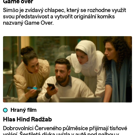
Game over
Simão je zvídavý chlapec, který se rozhodne využít
svou představivost a vytvořit originální komiks
nazvaný Game Over.
Hraný film
Hlas Hind Radžab
Dobrovolníci Červeného půlměsíce přijímají tísňové
volání. Šestiletá dívka uvízla v autě pod palbou v