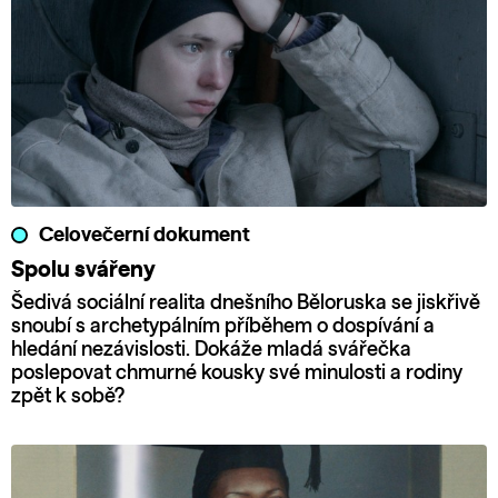
Celovečerní dokument
Spolu svářeny
Šedivá sociální realita dnešního Běloruska se jiskřivě
snoubí s archetypálním příběhem o dospívání a
hledání nezávislosti. Dokáže mladá svářečka
poslepovat chmurné kousky své minulosti a rodiny
zpět k sobě?