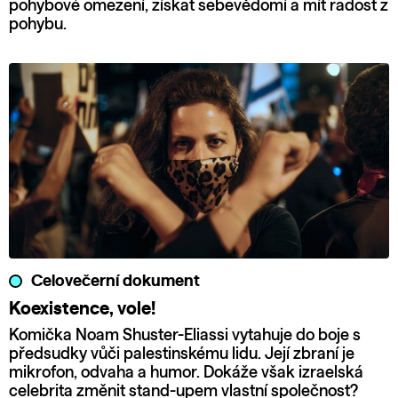
pohybové omezení, získat sebevědomí a mít radost z
pohybu.
Celovečerní dokument
Koexistence, vole!
Komička Noam Shuster-Eliassi vytahuje do boje s
předsudky vůči palestinskému lidu. Její zbraní je
mikrofon, odvaha a humor. Dokáže však izraelská
celebrita změnit stand-upem vlastní společnost?