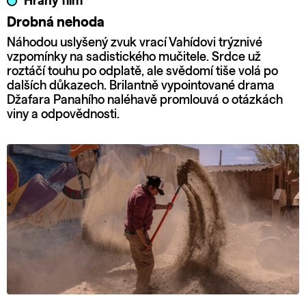
Hraný film
Drobná nehoda
Náhodou uslyšený zvuk vrací Vahídovi trýznivé
vzpomínky na sadistického mučitele. Srdce už
roztáčí touhu po odplatě, ale svědomí tiše volá po
dalších důkazech. Brilantně vypointované drama
Džafara Panahího naléhavě promlouvá o otázkách
viny a odpovědnosti.