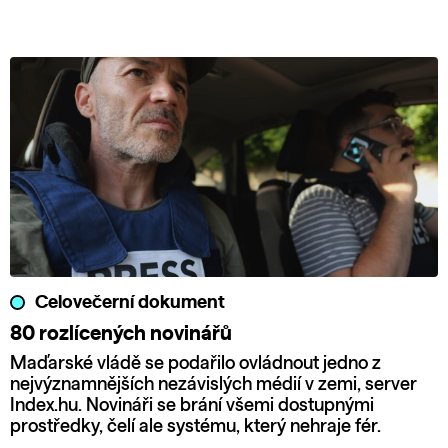
Celovečerní dokument
80 rozlícených novinářů
Maďarské vládě se podařilo ovládnout jedno z
nejvýznamnějších nezávislých médií v zemi, server
Index.hu. Novináři se brání všemi dostupnými
prostředky, čelí ale systému, který nehraje fér.