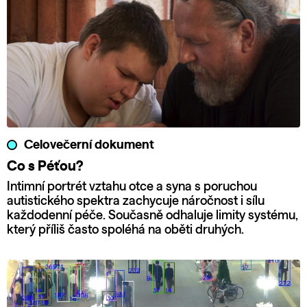
Celovečerní dokument
Co s Péťou?
Intimní portrét vztahu otce a syna s poruchou
autistického spektra zachycuje náročnost i sílu
každodenní péče. Současně odhaluje limity systému,
který příliš často spoléhá na oběti druhých.