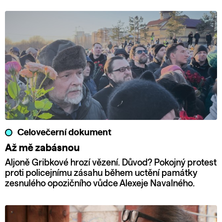
Celovečerní dokument
Až mě zabásnou
Aljoně Gribkové hrozí vězení. Důvod? Pokojný protest
proti policejnímu zásahu během uctění památky
zesnulého opozičního vůdce Alexeje Navalného.