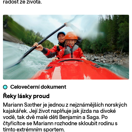
radost ze života.
Celovečerní dokument
Řeky lásky proud
Mariann Sæther je jednou z nejznámějších norských
kajakářek. Její život naplňuje jak jízda na divoké
vodě, tak dvě malé děti Benjamin a Saga. Po
čtyřicítce se Mariann rozhodne skloubit rodinu s
tímto extrémním sportem.