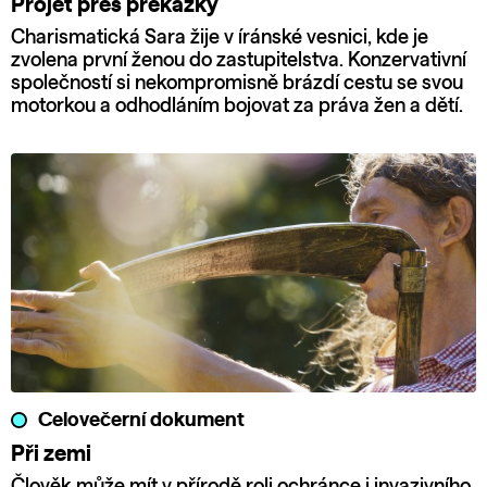
Projet přes překážky
Charismatická Sara žije v íránské vesnici, kde je
zvolena první ženou do zastupitelstva. Konzervativní
společností si nekompromisně brázdí cestu se svou
motorkou a odhodláním bojovat za práva žen a dětí.
Celovečerní dokument
Při zemi
Člověk může mít v přírodě roli ochránce i invazivního