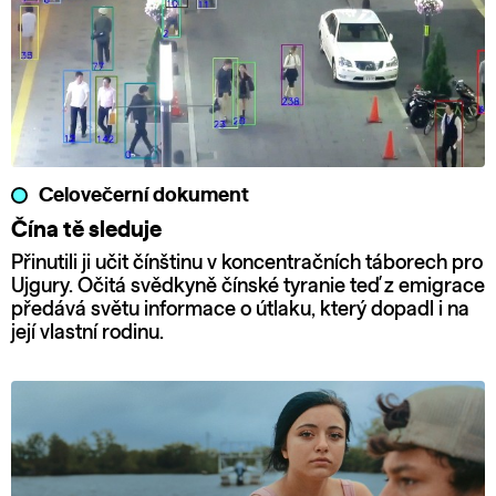
Celovečerní dokument
Čína tě sleduje
Přinutili ji učit čínštinu v koncentračních táborech pro
Ujgury. Očitá svědkyně čínské tyranie teď z emigrace
předává světu informace o útlaku, který dopadl i na
její vlastní rodinu.