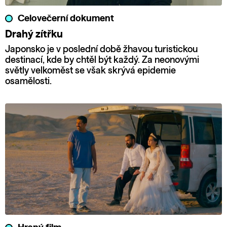
Celovečerní dokument
Drahý zítřku
Japonsko je v poslední době žhavou turistickou
destinací, kde by chtěl být každý. Za neonovými
světly velkoměst se však skrývá epidemie
osamělosti.