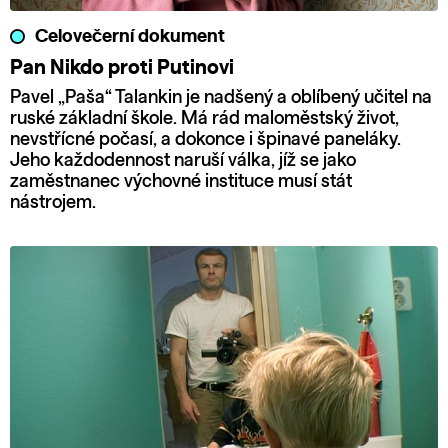
Celovečerní dokument
Pan Nikdo proti Putinovi
Pavel „Paša“ Talankin je nadšený a oblíbený učitel na
ruské základní škole. Má rád maloměstský život,
nevstřícné počasí, a dokonce i špinavé paneláky.
Jeho každodennost naruší válka, jíž se jako
zaměstnanec výchovné instituce musí stát
nástrojem.