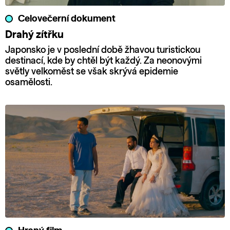
Celovečerní dokument
Drahý zítřku
Japonsko je v poslední době žhavou turistickou
destinací, kde by chtěl být každý. Za neonovými
světly velkoměst se však skrývá epidemie
osamělosti.