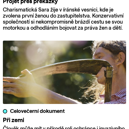
Projet přes překážky
Charismatická Sara žije v íránské vesnici, kde je
zvolena první ženou do zastupitelstva. Konzervativní
společností si nekompromisně brázdí cestu se svou
motorkou a odhodláním bojovat za práva žen a dětí.
Celovečerní dokument
Při zemi
Člověk může mít v přírodě roli ochránce i invazivního