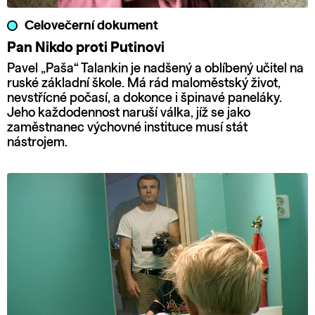
Celovečerní dokument
Pan Nikdo proti Putinovi
Pavel „Paša“ Talankin je nadšený a oblíbený učitel na
ruské základní škole. Má rád maloměstský život,
nevstřícné počasí, a dokonce i špinavé paneláky.
Jeho každodennost naruší válka, jíž se jako
zaměstnanec výchovné instituce musí stát
nástrojem.