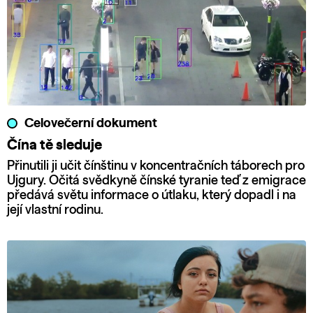
Celovečerní dokument
Čína tě sleduje
Přinutili ji učit čínštinu v koncentračních táborech pro
Ujgury. Očitá svědkyně čínské tyranie teď z emigrace
předává světu informace o útlaku, který dopadl i na
její vlastní rodinu.