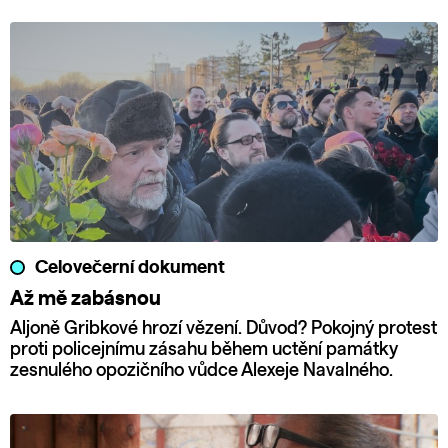
Celovečerní dokument
Až mě zabásnou
Aljoně Gribkové hrozí vězení. Důvod? Pokojný protest
proti policejnímu zásahu během uctění památky
zesnulého opozičního vůdce Alexeje Navalného.