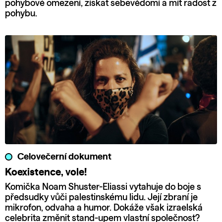
pohybové omezení, získat sebevědomí a mít radost z
pohybu.
Celovečerní dokument
Koexistence, vole!
Komička Noam Shuster-Eliassi vytahuje do boje s
předsudky vůči palestinskému lidu. Její zbraní je
mikrofon, odvaha a humor. Dokáže však izraelská
celebrita změnit stand-upem vlastní společnost?