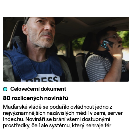
Celovečerní dokument
80 rozlícených novinářů
Maďarské vládě se podařilo ovládnout jedno z
nejvýznamnějších nezávislých médií v zemi, server
Index.hu. Novináři se brání všemi dostupnými
prostředky, čelí ale systému, který nehraje fér.