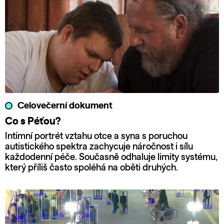
Celovečerní dokument
Co s Péťou?
Intimní portrét vztahu otce a syna s poruchou
autistického spektra zachycuje náročnost i sílu
každodenní péče. Současně odhaluje limity systému,
který příliš často spoléhá na oběti druhých.