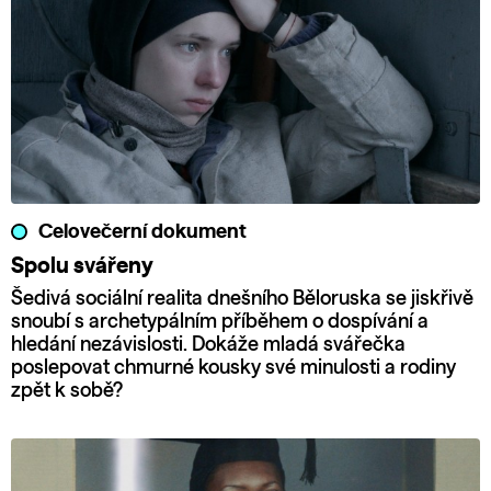
Celovečerní dokument
Spolu svářeny
Šedivá sociální realita dnešního Běloruska se jiskřivě
snoubí s archetypálním příběhem o dospívání a
hledání nezávislosti. Dokáže mladá svářečka
poslepovat chmurné kousky své minulosti a rodiny
zpět k sobě?