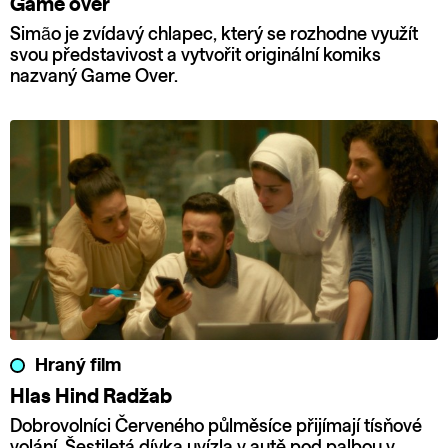
Game over
Simão je zvídavý chlapec, který se rozhodne využít
svou představivost a vytvořit originální komiks
nazvaný Game Over.
Hraný film
Hlas Hind Radžab
Dobrovolníci Červeného půlměsíce přijímají tísňové
volání. Šestiletá dívka uvízla v autě pod palbou v