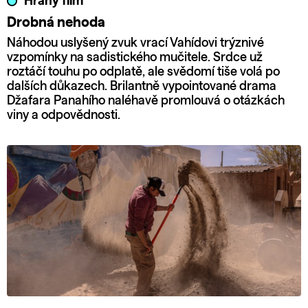
Hraný film
Drobná nehoda
Náhodou uslyšený zvuk vrací Vahídovi trýznivé
vzpomínky na sadistického mučitele. Srdce už
roztáčí touhu po odplatě, ale svědomí tiše volá po
dalších důkazech. Brilantně vypointované drama
Džafara Panahího naléhavě promlouvá o otázkách
viny a odpovědnosti.