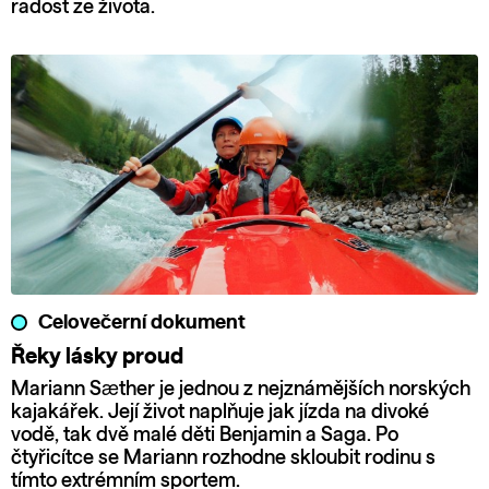
radost ze života.
Celovečerní dokument
Řeky lásky proud
Mariann Sæther je jednou z nejznámějších norských
kajakářek. Její život naplňuje jak jízda na divoké
vodě, tak dvě malé děti Benjamin a Saga. Po
čtyřicítce se Mariann rozhodne skloubit rodinu s
tímto extrémním sportem.