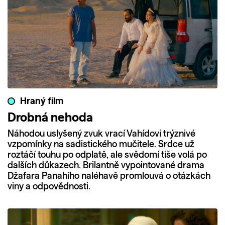
Hraný film
Drobná nehoda
Náhodou uslyšený zvuk vrací Vahídovi trýznivé
vzpomínky na sadistického mučitele. Srdce už
roztáčí touhu po odplatě, ale svědomí tiše volá po
dalších důkazech. Brilantně vypointované drama
Džafara Panahího naléhavě promlouvá o otázkách
viny a odpovědnosti.