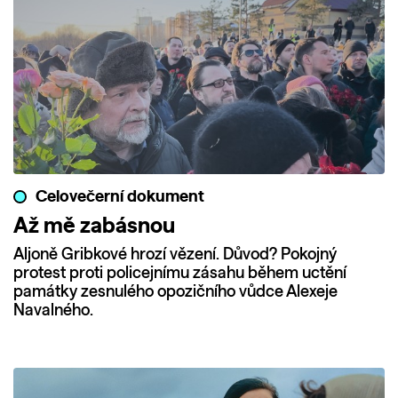
Celovečerní dokument
Až mě zabásnou
Aljoně Gribkové hrozí vězení. Důvod? Pokojný
protest proti policejnímu zásahu během uctění
památky zesnulého opozičního vůdce Alexeje
Navalného.