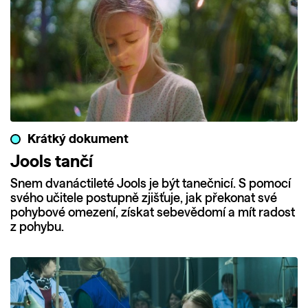
Krátký dokument
Jools tančí
Snem dvanáctileté Jools je být tanečnicí. S pomocí
svého učitele postupně zjišťuje, jak překonat své
pohybové omezení, získat sebevědomí a mít radost
z pohybu.