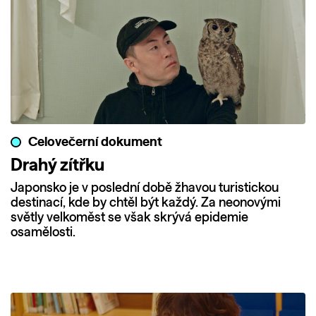
Celovečerní dokument
Drahý zítřku
Japonsko je v poslední době žhavou turistickou
destinací, kde by chtěl být každý. Za neonovými
světly velkoměst se však skrývá epidemie
osamělosti.