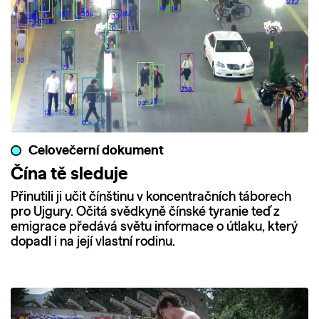
Celovečerní dokument
Čína tě sleduje
Přinutili ji učit čínštinu v koncentračních táborech
pro Ujgury. Očitá svědkyně čínské tyranie teď z
emigrace předává světu informace o útlaku, který
dopadl i na její vlastní rodinu.