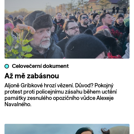
Celovečerní dokument
Až mě zabásnou
Aljoně Gribkové hrozí vězení. Důvod? Pokojný
protest proti policejnímu zásahu během uctění
památky zesnulého opozičního vůdce Alexeje
Navalného.