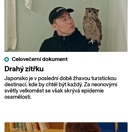
Celovečerní dokument
Drahý zítřku
Japonsko je v poslední době žhavou turistickou
destinací, kde by chtěl být každý. Za neonovými
světly velkoměst se však skrývá epidemie
osamělosti.