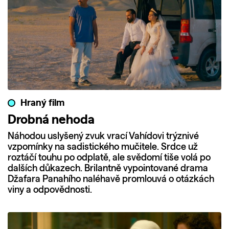
Hraný film
Drobná nehoda
Náhodou uslyšený zvuk vrací Vahídovi trýznivé
vzpomínky na sadistického mučitele. Srdce už
roztáčí touhu po odplatě, ale svědomí tiše volá po
dalších důkazech. Brilantně vypointované drama
Džafara Panahího naléhavě promlouvá o otázkách
viny a odpovědnosti.