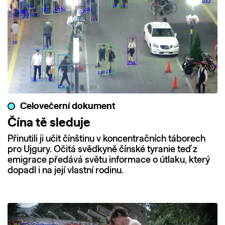
Celovečerní dokument
Čína tě sleduje
Přinutili ji učit čínštinu v koncentračních táborech
pro Ujgury. Očitá svědkyně čínské tyranie teď z
emigrace předává světu informace o útlaku, který
dopadl i na její vlastní rodinu.