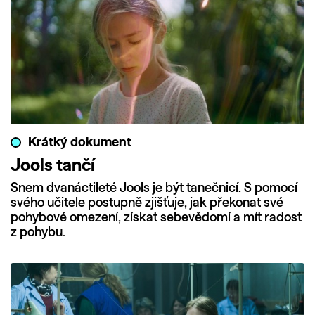
Krátký dokument
Jools tančí
Snem dvanáctileté Jools je být tanečnicí. S pomocí
svého učitele postupně zjišťuje, jak překonat své
pohybové omezení, získat sebevědomí a mít radost
z pohybu.