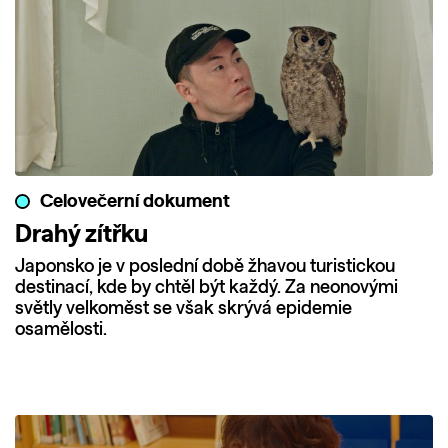
Celovečerní dokument
Drahý zítřku
Japonsko je v poslední době žhavou turistickou
destinací, kde by chtěl být každý. Za neonovými
světly velkoměst se však skrývá epidemie
osamělosti.