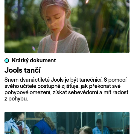
Krátký dokument
Jools tančí
Snem dvanáctileté Jools je být tanečnicí. S pomocí
svého učitele postupně zjišťuje, jak překonat své
pohybové omezení, získat sebevědomí a mít radost
z pohybu.