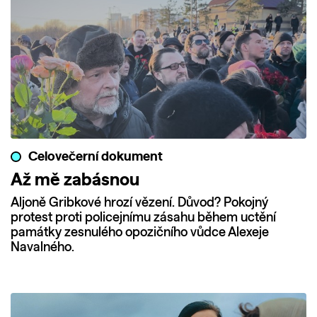
Celovečerní dokument
Až mě zabásnou
Aljoně Gribkové hrozí vězení. Důvod? Pokojný
protest proti policejnímu zásahu během uctění
památky zesnulého opozičního vůdce Alexeje
Navalného.