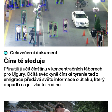
Celovečerní dokument
Čína tě sleduje
Přinutili ji učit čínštinu v koncentračních táborech
pro Ujgury. Očitá svědkyně čínské tyranie teď z
emigrace předává světu informace o útlaku, který
dopadl i na její vlastní rodinu.