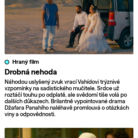
Hraný film
Drobná nehoda
Náhodou uslyšený zvuk vrací Vahídovi trýznivé
vzpomínky na sadistického mučitele. Srdce už
roztáčí touhu po odplatě, ale svědomí tiše volá po
dalších důkazech. Brilantně vypointované drama
Džafara Panahího naléhavě promlouvá o otázkách
viny a odpovědnosti.