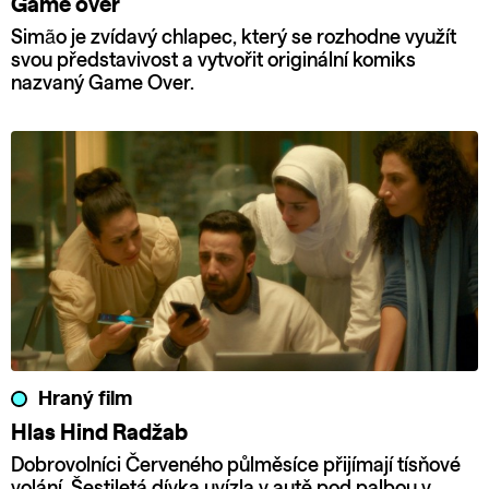
Game over
Simão je zvídavý chlapec, který se rozhodne využít
svou představivost a vytvořit originální komiks
nazvaný Game Over.
Hraný film
Hlas Hind Radžab
Dobrovolníci Červeného půlměsíce přijímají tísňové
volání. Šestiletá dívka uvízla v autě pod palbou v