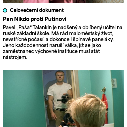
Celovečerní dokument
Pan Nikdo proti Putinovi
Pavel „Paša“ Talankin je nadšený a oblíbený učitel na
ruské základní škole. Má rád maloměstský život,
nevstřícné počasí, a dokonce i špinavé paneláky.
Jeho každodennost naruší válka, jíž se jako
zaměstnanec výchovné instituce musí stát
nástrojem.