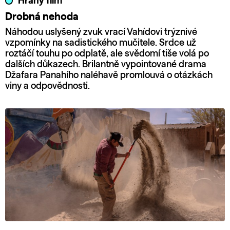
Hraný film
Drobná nehoda
Náhodou uslyšený zvuk vrací Vahídovi trýznivé
vzpomínky na sadistického mučitele. Srdce už
roztáčí touhu po odplatě, ale svědomí tiše volá po
dalších důkazech. Brilantně vypointované drama
Džafara Panahího naléhavě promlouvá o otázkách
viny a odpovědnosti.