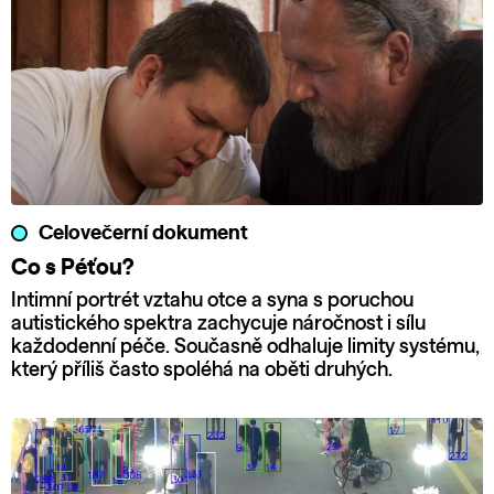
Celovečerní dokument
Co s Péťou?
Intimní portrét vztahu otce a syna s poruchou
autistického spektra zachycuje náročnost i sílu
každodenní péče. Současně odhaluje limity systému,
který příliš často spoléhá na oběti druhých.