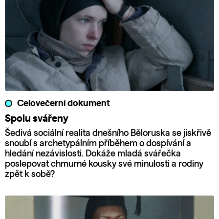
Celovečerní dokument
Spolu svářeny
Šedivá sociální realita dnešního Běloruska se jiskřivě
snoubí s archetypálním příběhem o dospívání a
hledání nezávislosti. Dokáže mladá svářečka
poslepovat chmurné kousky své minulosti a rodiny
zpět k sobě?