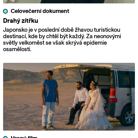
Celovečerní dokument
Drahý zítřku
Japonsko je v poslední době žhavou turistickou
destinací, kde by chtěl být každý. Za neonovými
světly velkoměst se však skrývá epidemie
osamělosti.