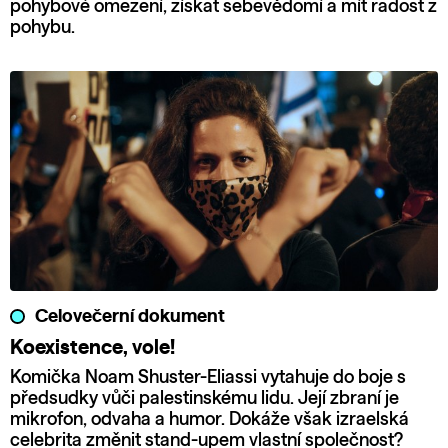
pohybové omezení, získat sebevědomí a mít radost z
pohybu.
Celovečerní dokument
Koexistence, vole!
Komička Noam Shuster-Eliassi vytahuje do boje s
předsudky vůči palestinskému lidu. Její zbraní je
mikrofon, odvaha a humor. Dokáže však izraelská
celebrita změnit stand-upem vlastní společnost?