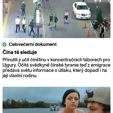
Celovečerní dokument
Čína tě sleduje
Přinutili ji učit čínštinu v koncentračních táborech pro
Ujgury. Očitá svědkyně čínské tyranie teď z emigrace
předává světu informace o útlaku, který dopadl i na
její vlastní rodinu.