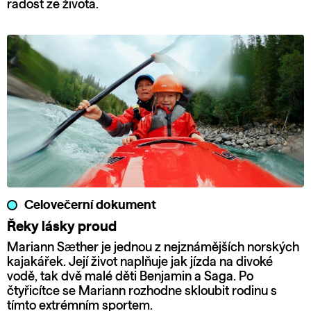
radost ze života.
Celovečerní dokument
Řeky lásky proud
Mariann Sæther je jednou z nejznámějších norských
kajakářek. Její život naplňuje jak jízda na divoké
vodě, tak dvě malé děti Benjamin a Saga. Po
čtyřicítce se Mariann rozhodne skloubit rodinu s
tímto extrémním sportem.