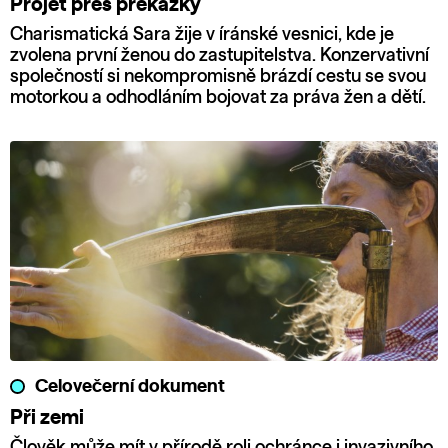
Projet přes překážky
Charismatická Sara žije v íránské vesnici, kde je
zvolena první ženou do zastupitelstva. Konzervativní
společností si nekompromisně brázdí cestu se svou
motorkou a odhodláním bojovat za práva žen a dětí.
Celovečerní dokument
Při zemi
Člověk může mít v přírodě roli ochránce i invazivního