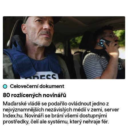
Celovečerní dokument
80 rozlícených novinářů
Maďarské vládě se podařilo ovládnout jedno z
nejvýznamnějších nezávislých médií v zemi, server
Index.hu. Novináři se brání všemi dostupnými
prostředky, čelí ale systému, který nehraje fér.