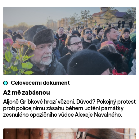
Celovečerní dokument
Až mě zabásnou
Aljoně Gribkové hrozí vězení. Důvod? Pokojný protest
proti policejnímu zásahu během uctění památky
zesnulého opozičního vůdce Alexeje Navalného.