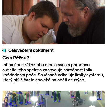
Celovečerní dokument
Co s Péťou?
Intimní portrét vztahu otce a syna s poruchou
autistického spektra zachycuje náročnost i sílu
každodenní péče. Současně odhaluje limity systému,
který příliš často spoléhá na oběti druhých.