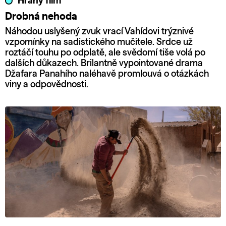
Hraný film
Drobná nehoda
Náhodou uslyšený zvuk vrací Vahídovi trýznivé
vzpomínky na sadistického mučitele. Srdce už
roztáčí touhu po odplatě, ale svědomí tiše volá po
dalších důkazech. Brilantně vypointované drama
Džafara Panahího naléhavě promlouvá o otázkách
viny a odpovědnosti.