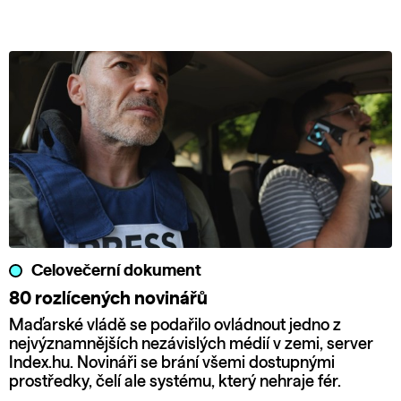
Celovečerní dokument
80 rozlícených novinářů
Maďarské vládě se podařilo ovládnout jedno z
nejvýznamnějších nezávislých médií v zemi, server
Index.hu. Novináři se brání všemi dostupnými
prostředky, čelí ale systému, který nehraje fér.