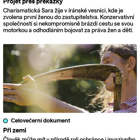
Projet přes překážky
Charismatická Sara žije v íránské vesnici, kde je
zvolena první ženou do zastupitelstva. Konzervativní
společností si nekompromisně brázdí cestu se svou
motorkou a odhodláním bojovat za práva žen a dětí.
Celovečerní dokument
Při zemi
Člověk může mít v přírodě roli ochránce i invazivního