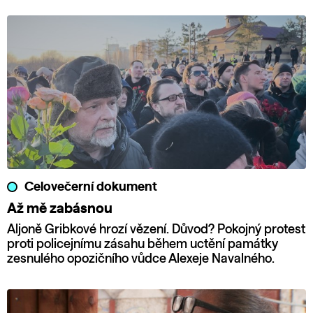
Celovečerní dokument
Až mě zabásnou
Aljoně Gribkové hrozí vězení. Důvod? Pokojný protest
proti policejnímu zásahu během uctění památky
zesnulého opozičního vůdce Alexeje Navalného.