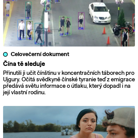
Celovečerní dokument
Čína tě sleduje
Přinutili ji učit čínštinu v koncentračních táborech pro
Ujgury. Očitá svědkyně čínské tyranie teď z emigrace
předává světu informace o útlaku, který dopadl i na
její vlastní rodinu.