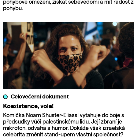
pohybové omezení, získat sebevědomí a mít radost z
pohybu.
Celovečerní dokument
Koexistence, vole!
Komička Noam Shuster-Eliassi vytahuje do boje s
předsudky vůči palestinskému lidu. Její zbraní je
mikrofon, odvaha a humor. Dokáže však izraelská
celebrita změnit stand-upem vlastní společnost?