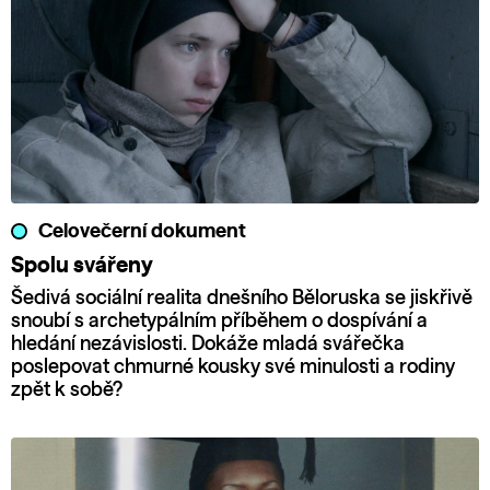
Celovečerní dokument
Spolu svářeny
Šedivá sociální realita dnešního Běloruska se jiskřivě
snoubí s archetypálním příběhem o dospívání a
hledání nezávislosti. Dokáže mladá svářečka
poslepovat chmurné kousky své minulosti a rodiny
zpět k sobě?