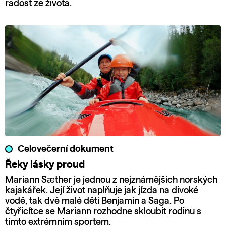
radost ze života.
Celovečerní dokument
Řeky lásky proud
Mariann Sæther je jednou z nejznámějších norských
kajakářek. Její život naplňuje jak jízda na divoké
vodě, tak dvě malé děti Benjamin a Saga. Po
čtyřicítce se Mariann rozhodne skloubit rodinu s
tímto extrémním sportem.