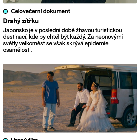
Celovečerní dokument
Drahý zítřku
Japonsko je v poslední době žhavou turistickou
destinací, kde by chtěl být každý. Za neonovými
světly velkoměst se však skrývá epidemie
osamělosti.