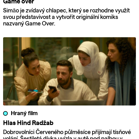
Game over
Simão je zvídavý chlapec, který se rozhodne využít
svou představivost a vytvořit originální komiks
nazvaný Game Over.
Hraný film
Hlas Hind Radžab
Dobrovolníci Červeného půlměsíce přijímají tísňové
volání. Šestiletá dívka uvízla v autě pod palbou v