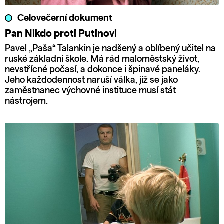
Celovečerní dokument
Pan Nikdo proti Putinovi
Pavel „Paša“ Talankin je nadšený a oblíbený učitel na
ruské základní škole. Má rád maloměstský život,
nevstřícné počasí, a dokonce i špinavé paneláky.
Jeho každodennost naruší válka, jíž se jako
zaměstnanec výchovné instituce musí stát
nástrojem.