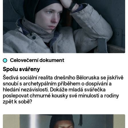
Celovečerní dokument
Spolu svářeny
Šedivá sociální realita dnešního Běloruska se jiskřivě
snoubí s archetypálním příběhem o dospívání a
hledání nezávislosti. Dokáže mladá svářečka
poslepovat chmurné kousky své minulosti a rodiny
zpět k sobě?