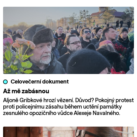
Celovečerní dokument
Až mě zabásnou
Aljoně Gribkové hrozí vězení. Důvod? Pokojný protest
proti policejnímu zásahu během uctění památky
zesnulého opozičního vůdce Alexeje Navalného.