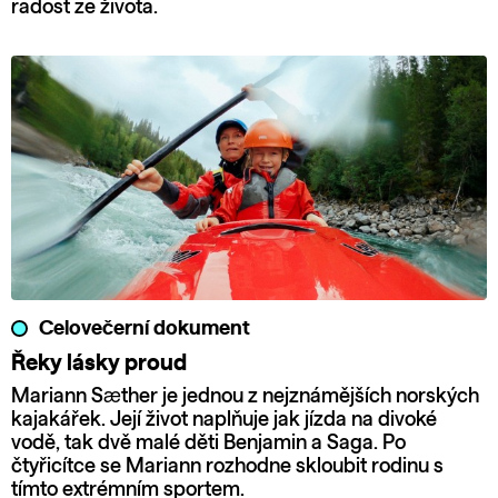
radost ze života.
Celovečerní dokument
Řeky lásky proud
Mariann Sæther je jednou z nejznámějších norských
kajakářek. Její život naplňuje jak jízda na divoké
vodě, tak dvě malé děti Benjamin a Saga. Po
čtyřicítce se Mariann rozhodne skloubit rodinu s
tímto extrémním sportem.