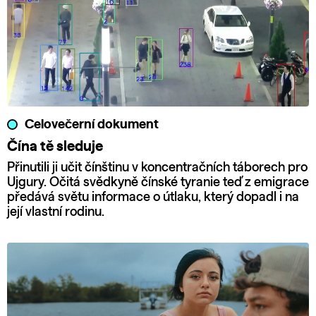
Celovečerní dokument
Čína tě sleduje
Přinutili ji učit čínštinu v koncentračních táborech pro
Ujgury. Očitá svědkyně čínské tyranie teď z emigrace
předává světu informace o útlaku, který dopadl i na
její vlastní rodinu.