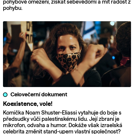
pohybové omezení, získat sebevědomí a mít radost z
pohybu.
Celovečerní dokument
Koexistence, vole!
Komička Noam Shuster-Eliassi vytahuje do boje s
předsudky vůči palestinskému lidu. Její zbraní je
mikrofon, odvaha a humor. Dokáže však izraelská
celebrita změnit stand-upem vlastní společnost?