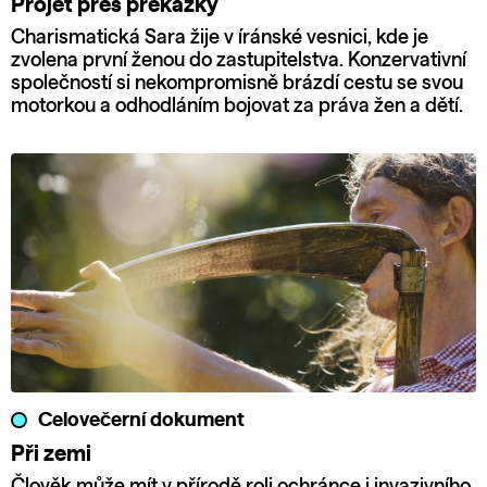
Projet přes překážky
Charismatická Sara žije v íránské vesnici, kde je
zvolena první ženou do zastupitelstva. Konzervativní
společností si nekompromisně brázdí cestu se svou
motorkou a odhodláním bojovat za práva žen a dětí.
Celovečerní dokument
Při zemi
Člověk může mít v přírodě roli ochránce i invazivního