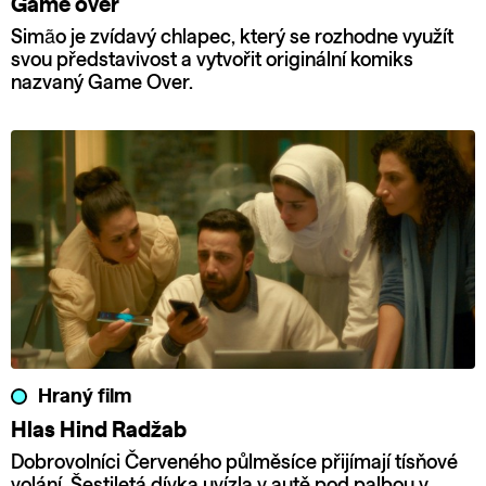
Game over
Simão je zvídavý chlapec, který se rozhodne využít
svou představivost a vytvořit originální komiks
nazvaný Game Over.
Hraný film
Hlas Hind Radžab
Dobrovolníci Červeného půlměsíce přijímají tísňové
volání. Šestiletá dívka uvízla v autě pod palbou v