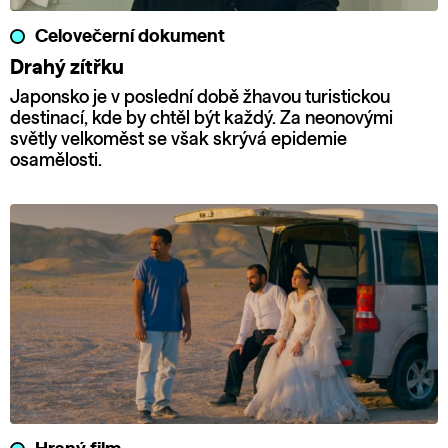
Celovečerní dokument
Drahý zítřku
Japonsko je v poslední době žhavou turistickou
destinací, kde by chtěl být každý. Za neonovými
světly velkoměst se však skrývá epidemie
osamělosti.