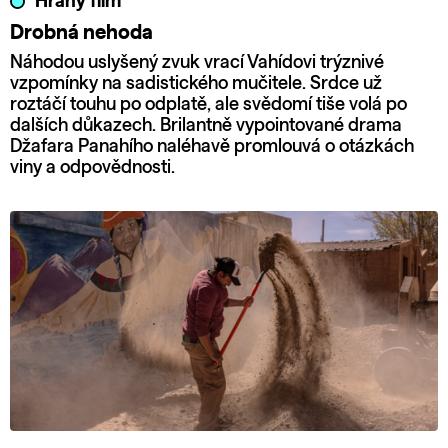
Hraný film
Drobná nehoda
Náhodou uslyšený zvuk vrací Vahídovi trýznivé
vzpomínky na sadistického mučitele. Srdce už
roztáčí touhu po odplatě, ale svědomí tiše volá po
dalších důkazech. Brilantně vypointované drama
Džafara Panahího naléhavě promlouvá o otázkách
viny a odpovědnosti.