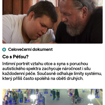
Celovečerní dokument
Co s Péťou?
Intimní portrét vztahu otce a syna s poruchou
autistického spektra zachycuje náročnost i sílu
každodenní péče. Současně odhaluje limity systému,
který příliš často spoléhá na oběti druhých.