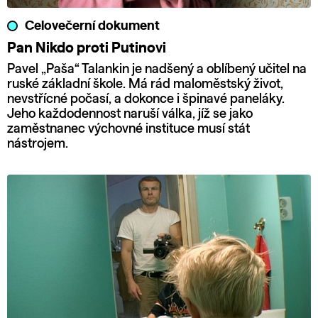
Celovečerní dokument
Pan Nikdo proti Putinovi
Pavel „Paša“ Talankin je nadšený a oblíbený učitel na
ruské základní škole. Má rád maloměstský život,
nevstřícné počasí, a dokonce i špinavé paneláky.
Jeho každodennost naruší válka, jíž se jako
zaměstnanec výchovné instituce musí stát
nástrojem.