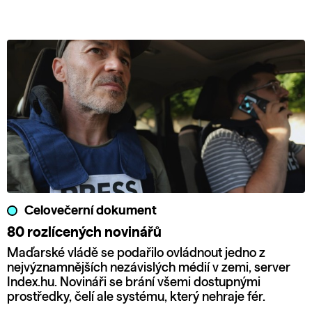
Celovečerní dokument
80 rozlícených novinářů
Maďarské vládě se podařilo ovládnout jedno z
nejvýznamnějších nezávislých médií v zemi, server
Index.hu. Novináři se brání všemi dostupnými
prostředky, čelí ale systému, který nehraje fér.