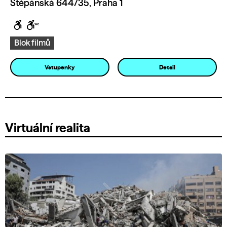
Štěpánská 644/35, Praha 1
Blok filmů
Vstupenky
Detail
Virtuální realita