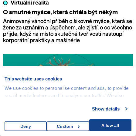
Virtuální realita
O smutné myšce, která chtěla být někým
Animovaný vánoční příběh o šikovné myšce, která se
žene za uznáním a úspěchem, ale zjistí, o co všechno
přijde, když na místo skutečné tvořivosti nastoupí
korporátní praktiky a mašinérie
This website uses cookies
We use cookies to personalise content and ads, to provide
social media features and to analyse our traffic. We also
share information about your use of our site with our social
Show details
media, advertising and analytics partners who may
combine it with other information that you’ve provided to
them or that they’ve collected from your use of their
Allow all
Deny
Custom
Virtuální realita
services.