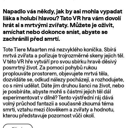
Napadlo vás někdy, jak by asi mohla vypadat
liška s holubí hlavou? Tato VR hra vám dovolí
hrát si s mrtvými zvířaty. Můžete je oživit,
smíchat nebo dokonce sníst, abyste se
zachránili před smrtí.
Tote Tiere Maarten má nezvyklého koníčka. Sbírá
mrtvá zvířata a pořizuje trojrozměrné skeny jejich těl.
V této VR hře vytváří pro svou sbírku hravě děsivý
posmrtný život. Za pomoci pohybů rukou
proplouváte prostorem, objevujete mrtvá těla,
dozvídáte se, odkud nálezy pocházejí, a rozhodujete,
co s nimi udělat. Dáte jim druhou šanci na život, nebo
je posbíráte, abyste mohli s částmi jejich těl dál
experimentovat v dílně? Tento výstřední ráj dává
volný průchod fantazii a současně zkoumá téma
smrti, vztahu mezi člověkem a zvířaty a hodnotu,
kterou představuje pozornost vůči okolí.