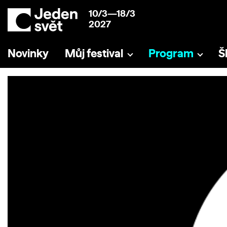
10/3—18/3
2027
Novinky
Můj festival
Program
Š