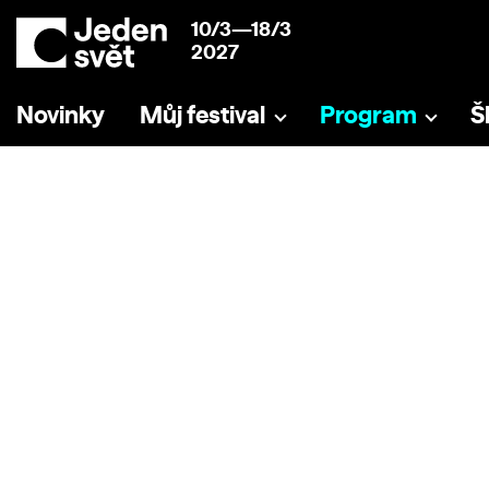
10/3—18/3
2027
Novinky
Můj festival
Program
Š