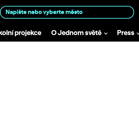
kolní projekce
O Jednom světě
Press