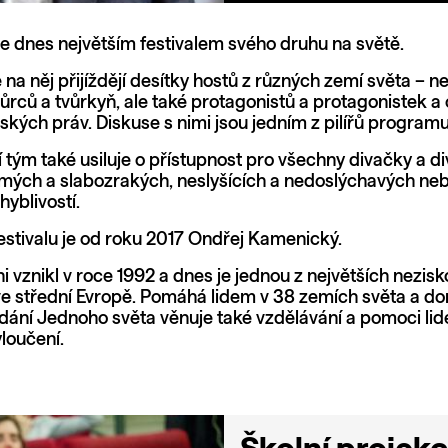
je dnes největším festivalem svého druhu na světě.
a něj přijíždějí desítky hostů z různých zemí světa – n
ůrců a tvůrkyň, ale také protagonistů a protagonistek a
dských práv. Diskuse s nimi jsou jedním z pilířů program
 tým také usiluje o přístupnost pro všechny divačky a di
mých a slabozrakých, neslyšících a nedoslýchavých nebo
hyblivostí.
estivalu je od roku 2017 Ondřej Kamenický.
ni vznikl v roce 1992 a dnes je jednou z největších nezis
ve střední Evropě. Pomáhá lidem v 38 zemích světa a d
ání Jednoho světa věnuje také vzdělávání a pomoci lide
loučení.