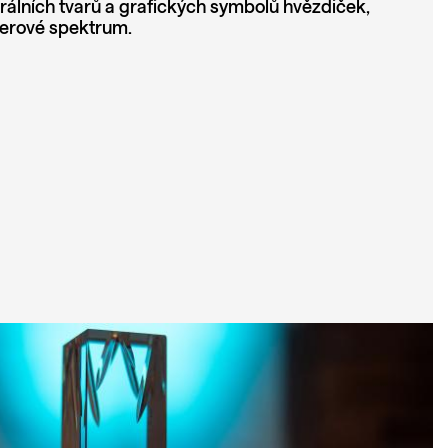
trálních tvarů a grafických symbolů hvězdiček,
derové spektrum.