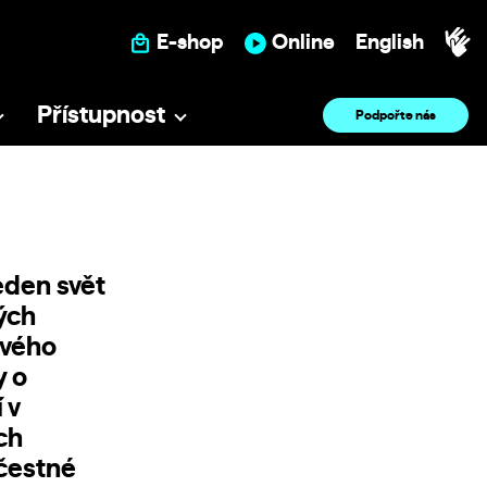
E-shop
Online
English
Přístupnost
Podpořte nás
eden svět
ných
svého
y o
 v
ch
 čestné