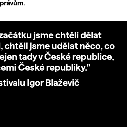
 právům.
ačátku jsme chtěli dělat
l, chtěli jsme udělat něco, co
jen tady v České republice,
icemi České republiky.”
stivalu Igor Blaževič