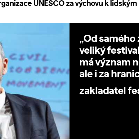
rganizace UNESCO za výchovu k lidským
„Od samého z
veliký festiva
má význam ne
ale i za hran
zakladatel fe