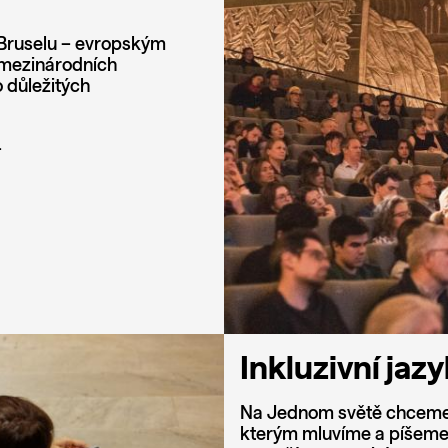
 Bruselu – evropským
 mezinárodních
o důležitých
.
Inkluzivní jaz
Na Jednom světě chceme být
kterým mluvíme a píšeme