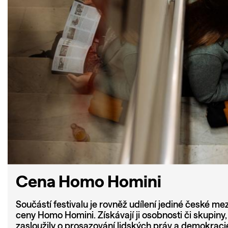
Cena Homo Homini
Součástí festivalu je rovněž udílení jediné české me
ceny Homo Homini. Získávají ji osobnosti či skupiny
zasloužily o prosazování lidských práv a demokracie