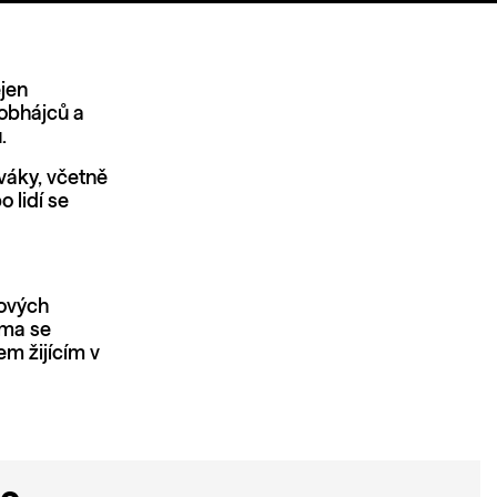
ejen
 obhájců a
u.
váky, včetně
 lidí se
kových
oma se
m žijícím v