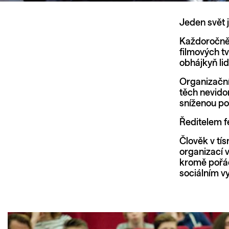
Jeden svět 
Každoročně n
filmových tv
obhájkyň li
Organizační
těch nevido
sníženou po
Ředitelem f
Člověk v tís
organizací 
kromě pořád
sociálním vy