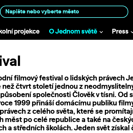
kolní projekce
O Jednom světě
Press
ival
dní filmový festival o lidských právech J
e než čtvrt století jednou z neodmyslitel
 působení společnosti
Člověk v tísni
. Od 
 roce 1999 přináší domácímu publiku film
právech z celého světa, které se promítají
h měst po celé republice a také na český
ch a středních školách. Jeden svět získal