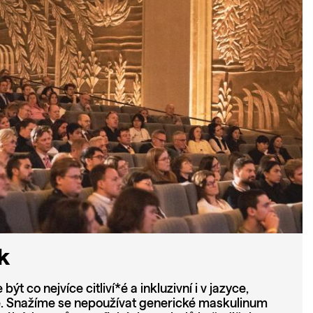
yk
 co nejvíce citliví*é a inkluzivní i v jazyce,
. Snažíme se nepoužívat generické maskulinum