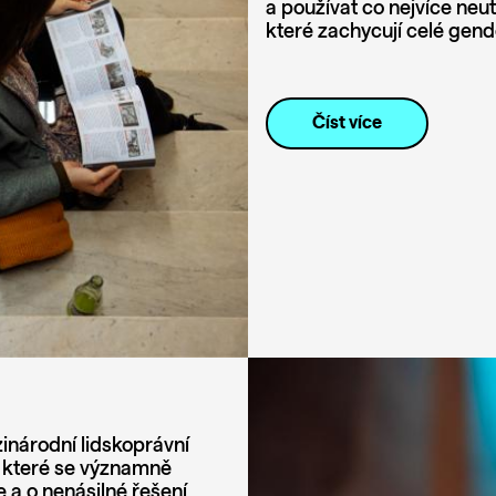
a používat co nejvíce neu
které zachycují celé gen
Číst více
zinárodní lidskoprávní
, které se významně
 a o nenásilné řešení