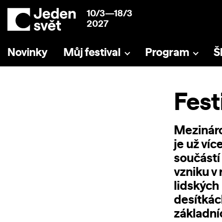
10/3—18/3
2027
Novinky
Můj festival
Program
Š
Fest
Mezináro
je už víc
součástí
vzniku v
lidských 
desítkác
základní