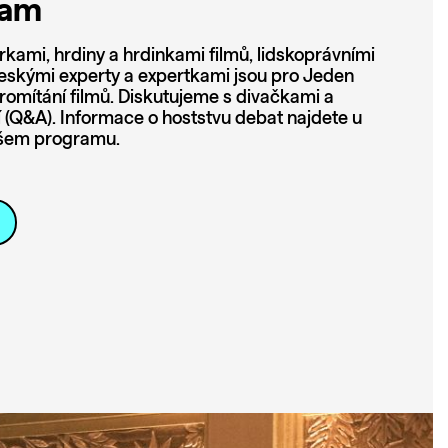
ram
rkami, hrdiny a hrdinkami filmů, lidskoprávními
i českými experty a expertkami jsou pro Jeden
promítání filmů. Diskutujeme s divačkami a
í (Q&A). Informace o hoststvu debat najdete u
našem programu.