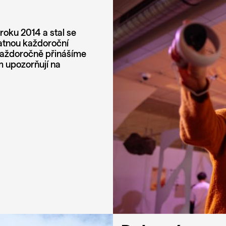
roku 2014 a stal se
atnou každoroční
. Každoročně přinášíme
m upozorňují na