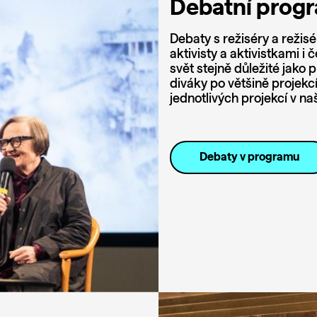
Debatní prog
Debaty s režiséry a režisé
aktivisty a aktivistkami 
svět stejně důležité jako 
diváky po většině projekc
jednotlivých projekcí v 
Debaty v programu