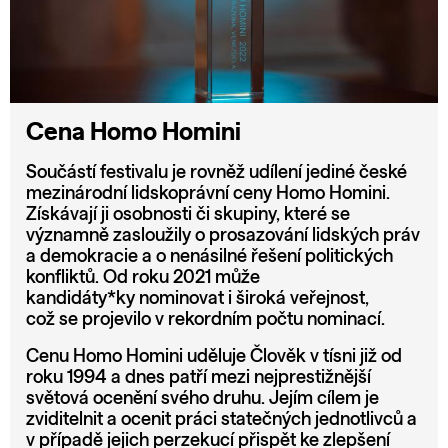
Cena Homo Homini
Součástí festivalu je rovněž udílení jediné české
mezinárodní lidskoprávní ceny Homo Homini.
Získávají ji osobnosti či skupiny, které se
významně zasloužily o prosazování lidských práv
a demokracie a o nenásilné řešení politických
konfliktů. Od roku 2021 může
kandidáty*ky nominovat i široká veřejnost,
což se projevilo v rekordním počtu nominací.
Cenu Homo Homini uděluje Člověk v tísni již od
roku 1994 a dnes patří mezi nejprestižnější
světová ocenění svého druhu. Jejím cílem je
zviditelnit a ocenit práci statečných jednotlivců a
v případě jejich perzekucí přispět ke zlepšení