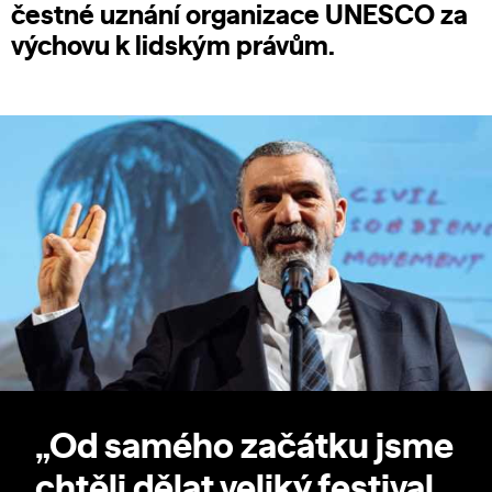
čestné uznání organizace UNESCO za
výchovu k lidským právům.
„Od samého začátku jsme
chtěli dělat veliký festival,