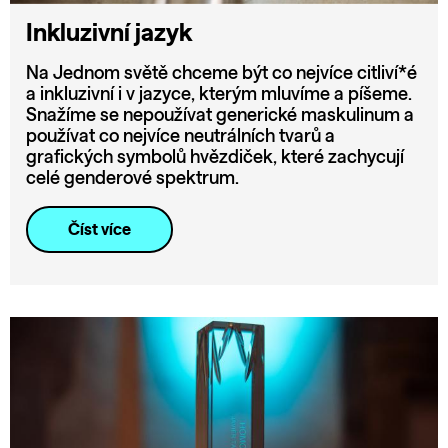
Inkluzivní jazyk
Na Jednom světě chceme být co nejvíce citliví*é
a inkluzivní i v jazyce, kterým mluvíme a píšeme.
Snažíme se nepoužívat generické maskulinum a
používat co nejvíce neutrálních tvarů a
grafických symbolů hvězdiček, které zachycují
celé genderové spektrum.
Číst více