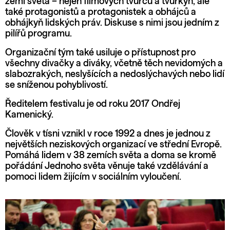
zemí světa – nejen filmových tvůrců a tvůrkyň, ale
také protagonistů a protagonistek a obhájců a
obhájkyň lidských práv. Diskuse s nimi jsou jedním z
pilířů programu.
Organizační tým také usiluje o přístupnost pro
všechny divačky a diváky, včetně těch nevidomých a
slabozrakých, neslyšících a nedoslýchavých nebo lidí
se sníženou pohyblivostí.
Ředitelem festivalu je od roku 2017 Ondřej
Kamenický.
Člověk v tísni vznikl v roce 1992 a dnes je jednou z
největších neziskových organizací ve střední Evropě.
Pomáhá lidem v 38 zemích světa a doma se kromě
pořádání Jednoho světa věnuje také vzdělávání a
pomoci lidem žijícím v sociálním vyloučení.