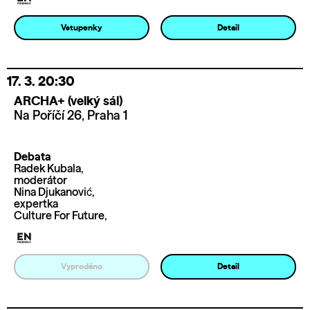
Vstupenky
Detail
17. 3.
20:30
ARCHA+ (velký sál)
Na Poříčí 26, Praha 1
Debata
Radek Kubala,
moderátor
Nina Djukanović,
expertka
Culture For Future,
Vyprodáno
Detail