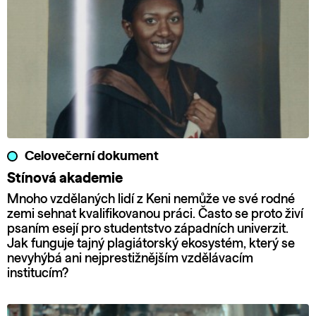
Celovečerní dokument
Stínová akademie
Mnoho vzdělaných lidí z Keni nemůže ve své rodné
zemi sehnat kvalifikovanou práci. Často se proto živí
psaním esejí pro studentstvo západních univerzit.
Jak funguje tajný plagiátorský ekosystém, který se
nevyhýbá ani nejprestižnějším vzdělávacím
institucím?