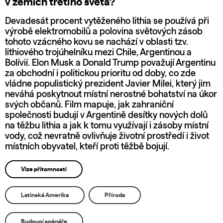
v zemích třetího světa?
Devadesát procent vytěženého lithia se používá při
výrobě elektromobilů a polovina světových zásob
tohoto vzácného kovu se nachází v oblasti tzv.
lithiového trojúhelníku mezi Chile, Argentinou a
Bolívií. Elon Musk a Donald Trump považují Argentinu
za obchodní i politickou prioritu od doby, co zde
vládne populistický prezident Javier Milei, který jim
neváhá poskytnout místní nerostné bohatství na úkor
svých občanů. Film mapuje, jak zahraniční
společnosti budují v Argentině desítky nových dolů
na těžbu lithia a jak k tomu využívají i zásoby místní
vody, což nevratně ovlivňuje životní prostředí i život
místních obyvatel, kteří proti těžbě bojují.
Vize přítomnosti
Latinská Amerika
Příroda
Budoucí scénáře