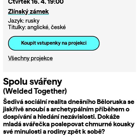
Čtvrtek 16. 4. 19:00
Zlínský zámek
Jazyk: rusky
Titulky: anglické, české
Koupit vstupenky na projekci
Všechny projekce
Spolu svářeny
(Welded Together)
Šedivá sociální realita dnešního Běloruska se
jiskřivě snoubí s archetypálním příběhem o
dospívání a hledání nezávislosti. Dokáže
mladá svářečka poslepovat chmurné kousky
své minulosti a rodiny zpět k sobě?