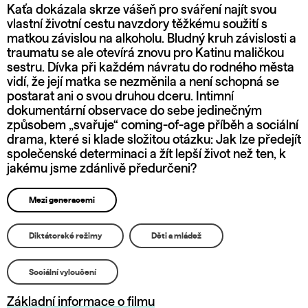
Kaťa dokázala skrze vášeň pro sváření najít svou
vlastní životní cestu navzdory těžkému soužití s
matkou závislou na alkoholu. Bludný kruh závislosti a
traumatu se ale otevírá znovu pro Katinu maličkou
sestru. Dívka při každém návratu do rodného města
vidí, že její matka se nezměnila a není schopná se
postarat ani o svou druhou dceru. Intimní
dokumentární observace do sebe jedinečným
způsobem „svařuje“ coming-of-age příběh a sociální
drama, které si klade složitou otázku: Jak lze předejít
společenské determinaci a žít lepší život než ten, k
jakému jsme zdánlivě předurčeni?
Mezi generacemi
Diktátorské režimy
Děti a mládež
Sociální vyloučení
Základní informace o filmu