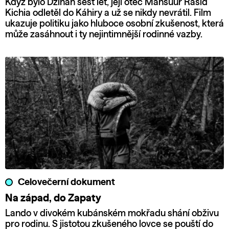
Když bylo Džihan šest let, její otec Mansúur Rašíd
Kichia odletěl do Káhiry a už se nikdy nevrátil. Film
ukazuje politiku jako hluboce osobní zkušenost, která
může zasáhnout i ty nejintimnější rodinné vazby.
Celovečerní dokument
Na západ, do Zapaty
Lando v divokém kubánském mokřadu shání obživu
pro rodinu. S jistotou zkušeného lovce se pouští do