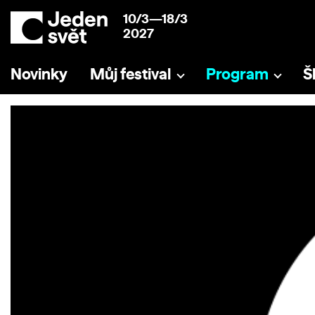
10/3—18/3
2027
Novinky
Můj festival
Program
Š