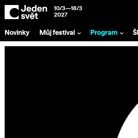
10/3—18/3
2027
Novinky
Můj festival
Program
Š