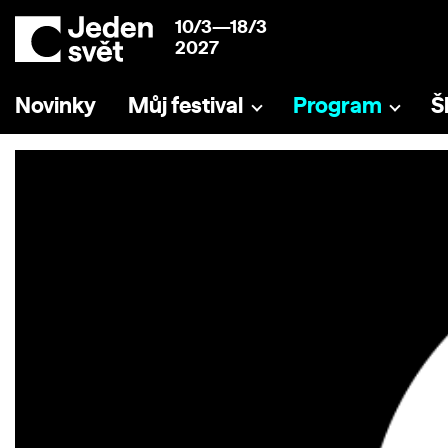
10/3—18/3
2027
Novinky
Můj festival
Program
Š