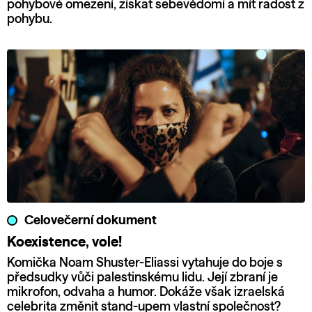
pohybové omezení, získat sebevědomí a mít radost z
pohybu.
Celovečerní dokument
Koexistence, vole!
Komička Noam Shuster-Eliassi vytahuje do boje s
předsudky vůči palestinskému lidu. Její zbraní je
mikrofon, odvaha a humor. Dokáže však izraelská
celebrita změnit stand-upem vlastní společnost?