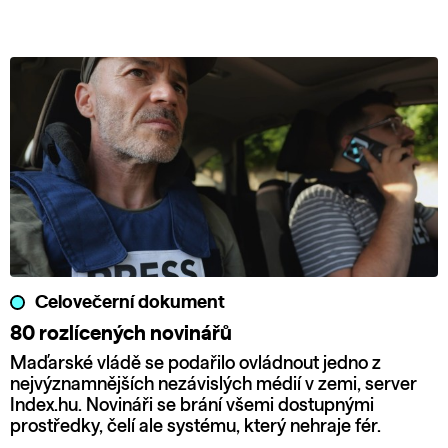
Celovečerní dokument
80 rozlícených novinářů
Maďarské vládě se podařilo ovládnout jedno z
nejvýznamnějších nezávislých médií v zemi, server
Index.hu. Novináři se brání všemi dostupnými
prostředky, čelí ale systému, který nehraje fér.