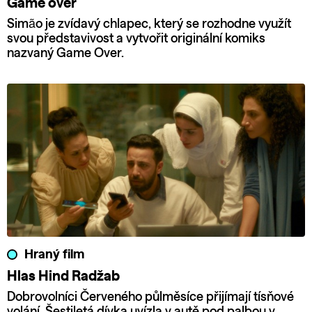
Game over
Simão je zvídavý chlapec, který se rozhodne využít
svou představivost a vytvořit originální komiks
nazvaný Game Over.
Hraný film
Hlas Hind Radžab
Dobrovolníci Červeného půlměsíce přijímají tísňové
volání. Šestiletá dívka uvízla v autě pod palbou v