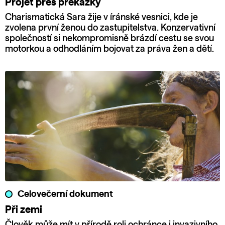
Projet přes překážky
Charismatická Sara žije v íránské vesnici, kde je
zvolena první ženou do zastupitelstva. Konzervativní
společností si nekompromisně brázdí cestu se svou
motorkou a odhodláním bojovat za práva žen a dětí.
Celovečerní dokument
Při zemi
Člověk může mít v přírodě roli ochránce i invazivního