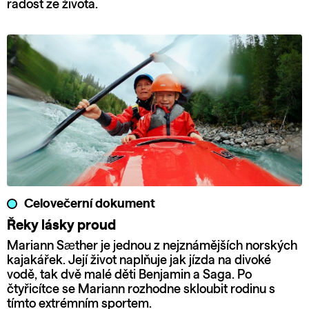
radost ze života.
Celovečerní dokument
Řeky lásky proud
Mariann Sæther je jednou z nejznámějších norských
kajakářek. Její život naplňuje jak jízda na divoké
vodě, tak dvě malé děti Benjamin a Saga. Po
čtyřicítce se Mariann rozhodne skloubit rodinu s
tímto extrémním sportem.