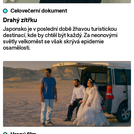
Celovečerní dokument
Drahý zítřku
Japonsko je v poslední době žhavou turistickou
destinací, kde by chtěl být každý. Za neonovými
světly velkoměst se však skrývá epidemie
osamělosti.