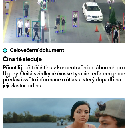
Celovečerní dokument
Čína tě sleduje
Přinutili ji učit čínštinu v koncentračních táborech pro
Ujgury. Očitá svědkyně čínské tyranie teď z emigrace
předává světu informace o útlaku, který dopadl i na
její vlastní rodinu.