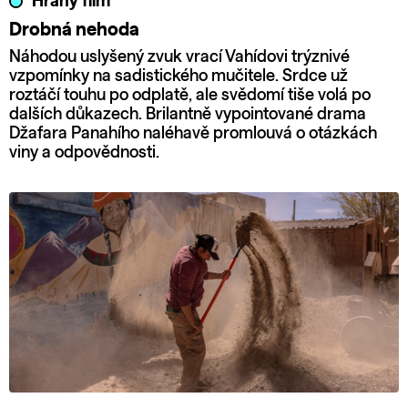
Hraný film
Drobná nehoda
Náhodou uslyšený zvuk vrací Vahídovi trýznivé
vzpomínky na sadistického mučitele. Srdce už
roztáčí touhu po odplatě, ale svědomí tiše volá po
dalších důkazech. Brilantně vypointované drama
Džafara Panahího naléhavě promlouvá o otázkách
viny a odpovědnosti.