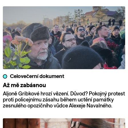
Celovečerní dokument
Až mě zabásnou
Aljoně Gribkové hrozí vězení. Důvod? Pokojný protest
proti policejnímu zásahu během uctění památky
zesnulého opozičního vůdce Alexeje Navalného.