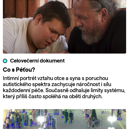
Celovečerní dokument
Co s Péťou?
Intimní portrét vztahu otce a syna s poruchou
autistického spektra zachycuje náročnost i sílu
každodenní péče. Současně odhaluje limity systému,
který příliš často spoléhá na oběti druhých.