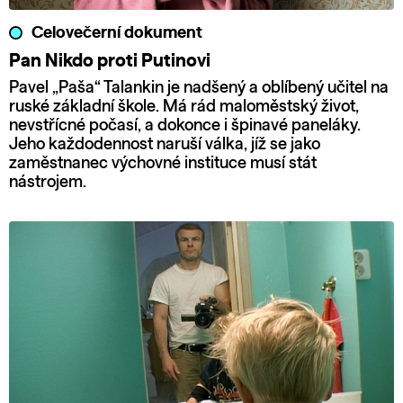
Celovečerní dokument
Pan Nikdo proti Putinovi
Pavel „Paša“ Talankin je nadšený a oblíbený učitel na
ruské základní škole. Má rád maloměstský život,
nevstřícné počasí, a dokonce i špinavé paneláky.
Jeho každodennost naruší válka, jíž se jako
zaměstnanec výchovné instituce musí stát
nástrojem.