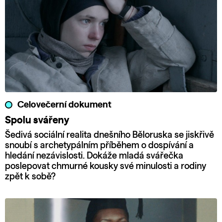
Celovečerní dokument
Spolu svářeny
Šedivá sociální realita dnešního Běloruska se jiskřivě
snoubí s archetypálním příběhem o dospívání a
hledání nezávislosti. Dokáže mladá svářečka
poslepovat chmurné kousky své minulosti a rodiny
zpět k sobě?