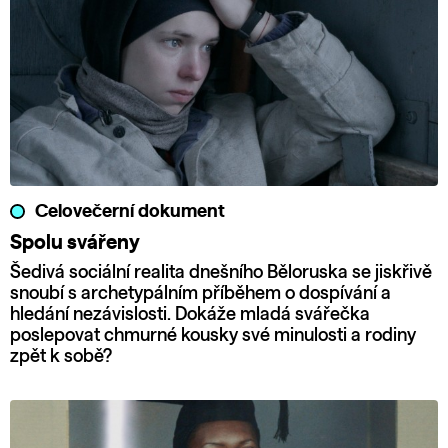
Celovečerní dokument
Spolu svářeny
Šedivá sociální realita dnešního Běloruska se jiskřivě
snoubí s archetypálním příběhem o dospívání a
hledání nezávislosti. Dokáže mladá svářečka
poslepovat chmurné kousky své minulosti a rodiny
zpět k sobě?