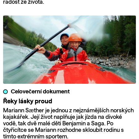
radost ze života.
Celovečerní dokument
Řeky lásky proud
Mariann Sæther je jednou z nejznámějších norských
kajakářek. Její život naplňuje jak jízda na divoké
vodě, tak dvě malé děti Benjamin a Saga. Po
čtyřicítce se Mariann rozhodne skloubit rodinu s
tímto extrémním sportem.