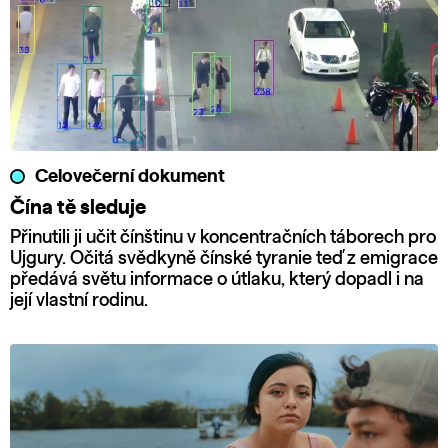
Celovečerní dokument
Čína tě sleduje
Přinutili ji učit čínštinu v koncentračních táborech pro
Ujgury. Očitá svědkyně čínské tyranie teď z emigrace
předává světu informace o útlaku, který dopadl i na
její vlastní rodinu.