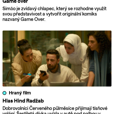
Game over
Simão je zvídavý chlapec, který se rozhodne využít
svou představivost a vytvořit originální komiks
nazvaný Game Over.
Hraný film
Hlas Hind Radžab
Dobrovolníci Červeného půlměsíce přijímají tísňové
volání. Šestiletá dívka uvízla v autě pod palbou v