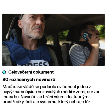
Celovečerní dokument
80 rozlícených novinářů
Maďarské vládě se podařilo ovládnout jedno z
nejvýznamnějších nezávislých médií v zemi, server
Index.hu. Novináři se brání všemi dostupnými
prostředky, čelí ale systému, který nehraje fér.