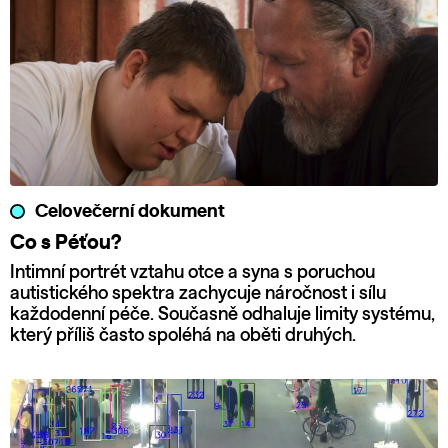
Celovečerní dokument
Co s Péťou?
Intimní portrét vztahu otce a syna s poruchou
autistického spektra zachycuje náročnost i sílu
každodenní péče. Současně odhaluje limity systému,
který příliš často spoléhá na oběti druhých.