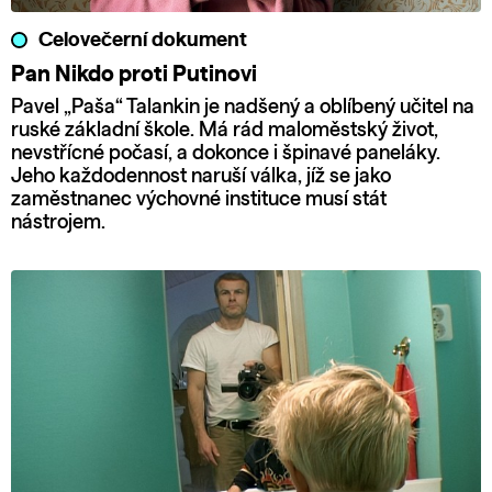
Celovečerní dokument
Pan Nikdo proti Putinovi
Pavel „Paša“ Talankin je nadšený a oblíbený učitel na
ruské základní škole. Má rád maloměstský život,
nevstřícné počasí, a dokonce i špinavé paneláky.
Jeho každodennost naruší válka, jíž se jako
zaměstnanec výchovné instituce musí stát
nástrojem.