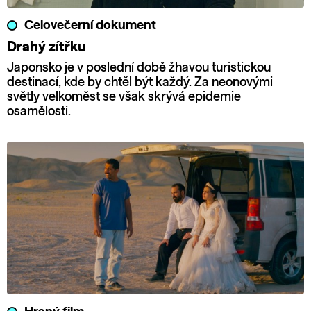
Celovečerní dokument
Drahý zítřku
Japonsko je v poslední době žhavou turistickou
destinací, kde by chtěl být každý. Za neonovými
světly velkoměst se však skrývá epidemie
osamělosti.