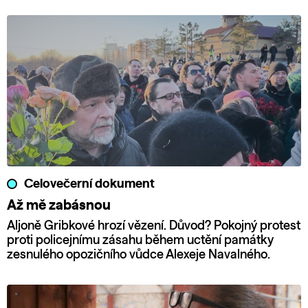
Celovečerní dokument
Až mě zabásnou
Aljoně Gribkové hrozí vězení. Důvod? Pokojný protest
proti policejnímu zásahu během uctění památky
zesnulého opozičního vůdce Alexeje Navalného.