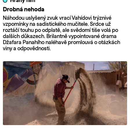
Hraný film
Drobná nehoda
Náhodou uslyšený zvuk vrací Vahídovi trýznivé
vzpomínky na sadistického mučitele. Srdce už
roztáčí touhu po odplatě, ale svědomí tiše volá po
dalších důkazech. Brilantně vypointované drama
Džafara Panahího naléhavě promlouvá o otázkách
viny a odpovědnosti.