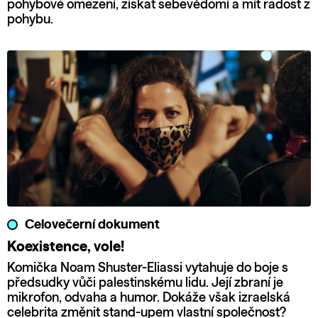
pohybové omezení, získat sebevědomí a mít radost z
pohybu.
Celovečerní dokument
Koexistence, vole!
Komička Noam Shuster-Eliassi vytahuje do boje s
předsudky vůči palestinskému lidu. Její zbraní je
mikrofon, odvaha a humor. Dokáže však izraelská
celebrita změnit stand-upem vlastní společnost?