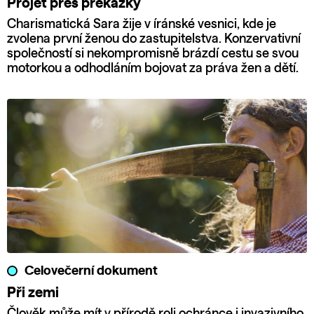
Projet přes překážky
Charismatická Sara žije v íránské vesnici, kde je
zvolena první ženou do zastupitelstva. Konzervativní
společností si nekompromisně brázdí cestu se svou
motorkou a odhodláním bojovat za práva žen a dětí.
Celovečerní dokument
Při zemi
Člověk může mít v přírodě roli ochránce i invazivního