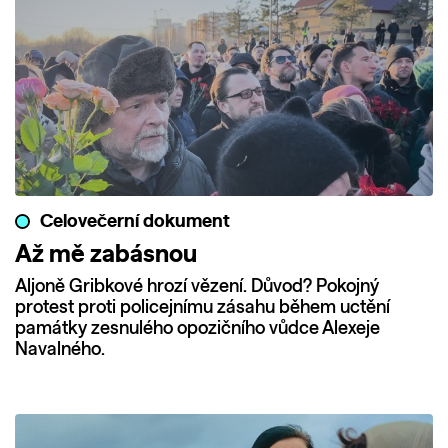
Celovečerní dokument
Až mě zabásnou
Aljoně Gribkové hrozí vězení. Důvod? Pokojný
protest proti policejnímu zásahu během uctění
památky zesnulého opozičního vůdce Alexeje
Navalného.