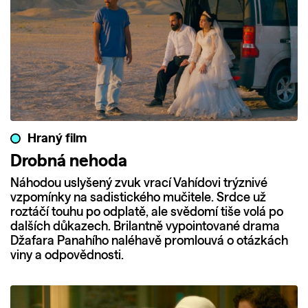
Hraný film
Drobná nehoda
Náhodou uslyšený zvuk vrací Vahídovi trýznivé
vzpomínky na sadistického mučitele. Srdce už
roztáčí touhu po odplatě, ale svědomí tiše volá po
dalších důkazech. Brilantně vypointované drama
Džafara Panahího naléhavě promlouvá o otázkách
viny a odpovědnosti.