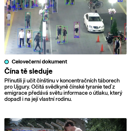
Celovečerní dokument
Čína tě sleduje
Přinutili ji učit čínštinu v koncentračních táborech
pro Ujgury. Očitá svědkyně čínské tyranie teď z
emigrace předává světu informace o útlaku, který
dopadl i na její vlastní rodinu.