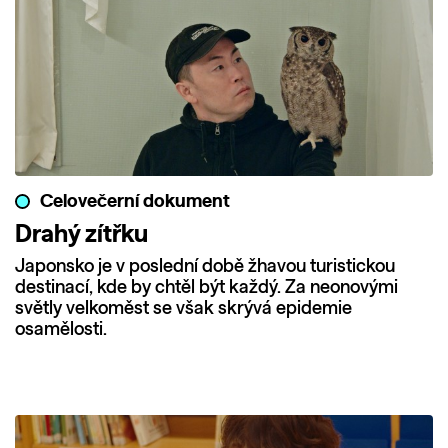
Celovečerní dokument
Drahý zítřku
Japonsko je v poslední době žhavou turistickou
destinací, kde by chtěl být každý. Za neonovými
světly velkoměst se však skrývá epidemie
osamělosti.