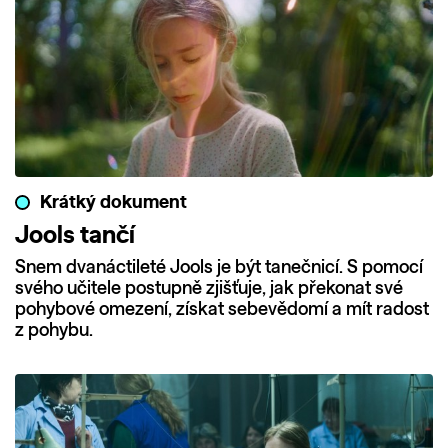
Krátký dokument
Jools tančí
Snem dvanáctileté Jools je být tanečnicí. S pomocí
svého učitele postupně zjišťuje, jak překonat své
pohybové omezení, získat sebevědomí a mít radost
z pohybu.