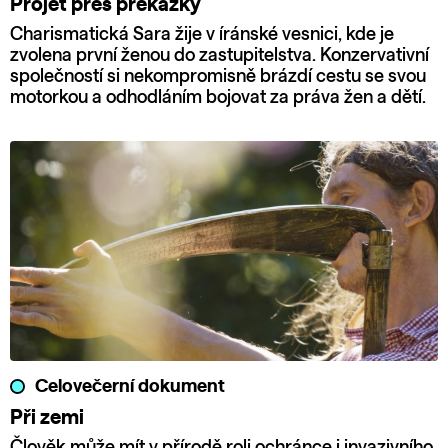
Projet přes překážky
Charismatická Sara žije v íránské vesnici, kde je
zvolena první ženou do zastupitelstva. Konzervativní
společností si nekompromisně brázdí cestu se svou
motorkou a odhodláním bojovat za práva žen a dětí.
Celovečerní dokument
Při zemi
Člověk může mít v přírodě roli ochránce i invazivního