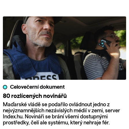
Celovečerní dokument
80 rozlícených novinářů
Maďarské vládě se podařilo ovládnout jedno z
nejvýznamnějších nezávislých médií v zemi, server
Index.hu. Novináři se brání všemi dostupnými
prostředky, čelí ale systému, který nehraje fér.