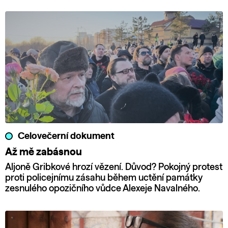
Celovečerní dokument
Až mě zabásnou
Aljoně Gribkové hrozí vězení. Důvod? Pokojný protest
proti policejnímu zásahu během uctění památky
zesnulého opozičního vůdce Alexeje Navalného.