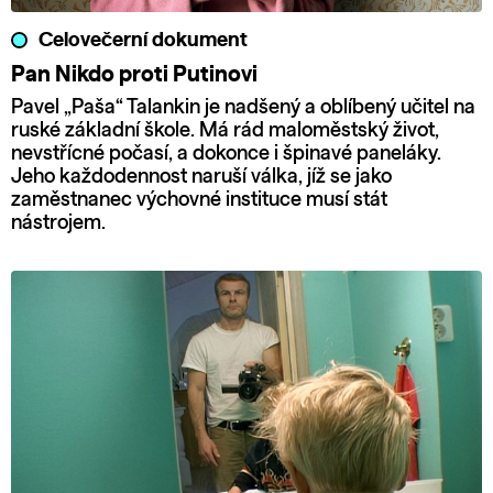
Celovečerní dokument
Pan Nikdo proti Putinovi
Pavel „Paša“ Talankin je nadšený a oblíbený učitel na
ruské základní škole. Má rád maloměstský život,
nevstřícné počasí, a dokonce i špinavé paneláky.
Jeho každodennost naruší válka, jíž se jako
zaměstnanec výchovné instituce musí stát
nástrojem.