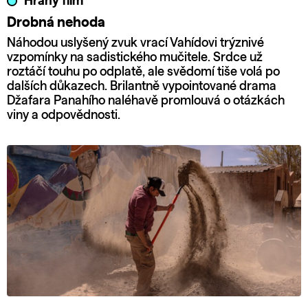
Hraný film
Drobná nehoda
Náhodou uslyšený zvuk vrací Vahídovi trýznivé
vzpomínky na sadistického mučitele. Srdce už
roztáčí touhu po odplatě, ale svědomí tiše volá po
dalších důkazech. Brilantně vypointované drama
Džafara Panahího naléhavě promlouvá o otázkách
viny a odpovědnosti.