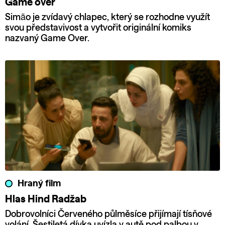
Game over
Simão je zvídavý chlapec, který se rozhodne využít
svou představivost a vytvořit originální komiks
nazvaný Game Over.
Hraný film
Hlas Hind Radžab
Dobrovolníci Červeného půlměsíce přijímají tísňové
volání. Šestiletá dívka uvízla v autě pod palbou v