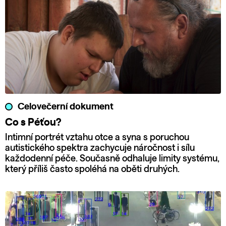
Celovečerní dokument
Co s Péťou?
Intimní portrét vztahu otce a syna s poruchou
autistického spektra zachycuje náročnost i sílu
každodenní péče. Současně odhaluje limity systému,
který příliš často spoléhá na oběti druhých.