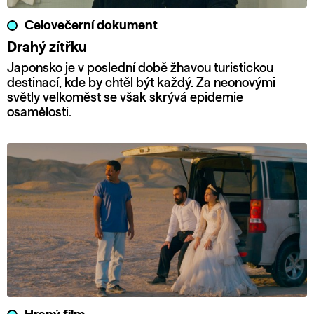
Celovečerní dokument
Drahý zítřku
Japonsko je v poslední době žhavou turistickou
destinací, kde by chtěl být každý. Za neonovými
světly velkoměst se však skrývá epidemie
osamělosti.