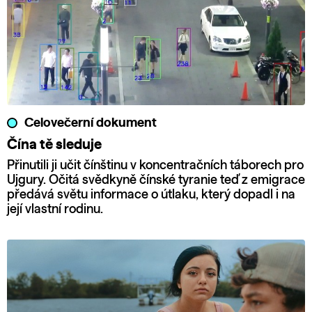
Celovečerní dokument
Čína tě sleduje
Přinutili ji učit čínštinu v koncentračních táborech pro
Ujgury. Očitá svědkyně čínské tyranie teď z emigrace
předává světu informace o útlaku, který dopadl i na
její vlastní rodinu.