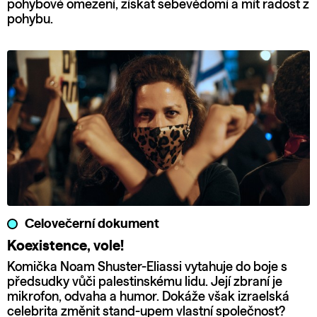
pohybové omezení, získat sebevědomí a mít radost z
pohybu.
Celovečerní dokument
Koexistence, vole!
Komička Noam Shuster-Eliassi vytahuje do boje s
předsudky vůči palestinskému lidu. Její zbraní je
mikrofon, odvaha a humor. Dokáže však izraelská
celebrita změnit stand-upem vlastní společnost?