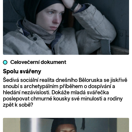
Celovečerní dokument
Spolu svářeny
Šedivá sociální realita dnešního Běloruska se jiskřivě
snoubí s archetypálním příběhem o dospívání a
hledání nezávislosti. Dokáže mladá svářečka
poslepovat chmurné kousky své minulosti a rodiny
zpět k sobě?