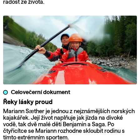
radost ze života.
Celovečerní dokument
Řeky lásky proud
Mariann Sæther je jednou z nejznámějších norských
kajakářek. Její život naplňuje jak jízda na divoké
vodě, tak dvě malé děti Benjamin a Saga. Po
čtyřicítce se Mariann rozhodne skloubit rodinu s
tímto extrémním sportem.