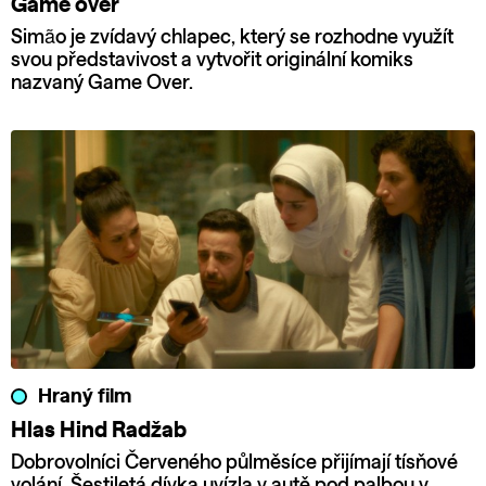
Game over
Simão je zvídavý chlapec, který se rozhodne využít
svou představivost a vytvořit originální komiks
nazvaný Game Over.
Hraný film
Hlas Hind Radžab
Dobrovolníci Červeného půlměsíce přijímají tísňové
volání. Šestiletá dívka uvízla v autě pod palbou v