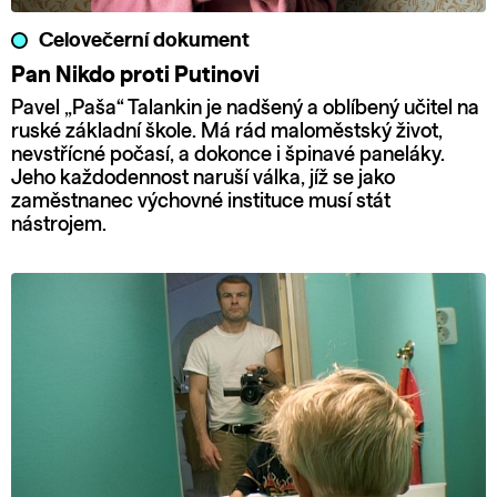
Celovečerní dokument
Pan Nikdo proti Putinovi
Pavel „Paša“ Talankin je nadšený a oblíbený učitel na
ruské základní škole. Má rád maloměstský život,
nevstřícné počasí, a dokonce i špinavé paneláky.
Jeho každodennost naruší válka, jíž se jako
zaměstnanec výchovné instituce musí stát
nástrojem.