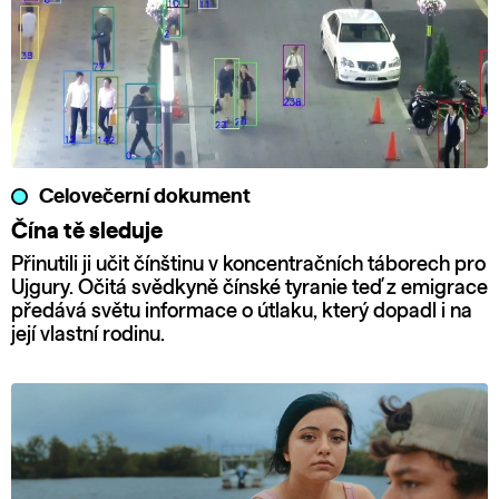
Celovečerní dokument
Čína tě sleduje
Přinutili ji učit čínštinu v koncentračních táborech pro
Ujgury. Očitá svědkyně čínské tyranie teď z emigrace
předává světu informace o útlaku, který dopadl i na
její vlastní rodinu.