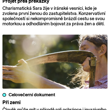
Projet přes překážky
Charismatická Sara žije v íránské vesnici, kde je
zvolena první ženou do zastupitelstva. Konzervativní
společností si nekompromisně brázdí cestu se svou
motorkou a odhodláním bojovat za práva žen a dětí.
Celovečerní dokument
Při zemi
Člověk může mít v přírodě roli ochránce i invazivního