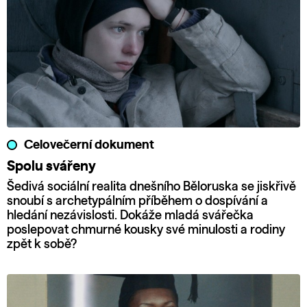
Celovečerní dokument
Spolu svářeny
Šedivá sociální realita dnešního Běloruska se jiskřivě
snoubí s archetypálním příběhem o dospívání a
hledání nezávislosti. Dokáže mladá svářečka
poslepovat chmurné kousky své minulosti a rodiny
zpět k sobě?