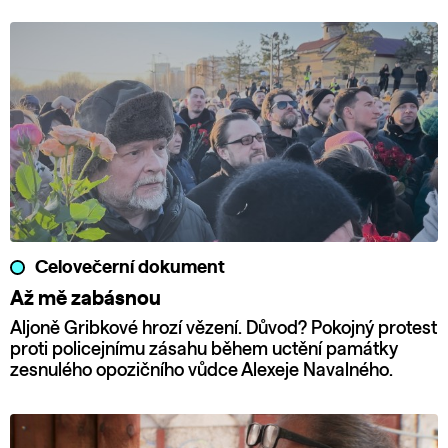
Celovečerní dokument
Až mě zabásnou
Aljoně Gribkové hrozí vězení. Důvod? Pokojný protest
proti policejnímu zásahu během uctění památky
zesnulého opozičního vůdce Alexeje Navalného.