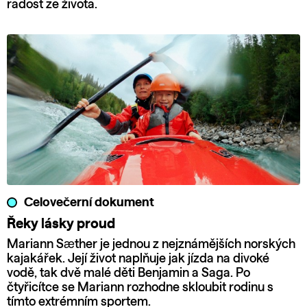
radost ze života.
Celovečerní dokument
Řeky lásky proud
Mariann Sæther je jednou z nejznámějších norských
kajakářek. Její život naplňuje jak jízda na divoké
vodě, tak dvě malé děti Benjamin a Saga. Po
čtyřicítce se Mariann rozhodne skloubit rodinu s
tímto extrémním sportem.