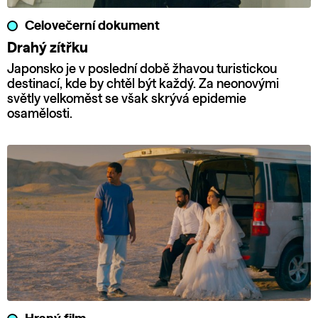
Celovečerní dokument
Drahý zítřku
Japonsko je v poslední době žhavou turistickou
destinací, kde by chtěl být každý. Za neonovými
světly velkoměst se však skrývá epidemie
osamělosti.