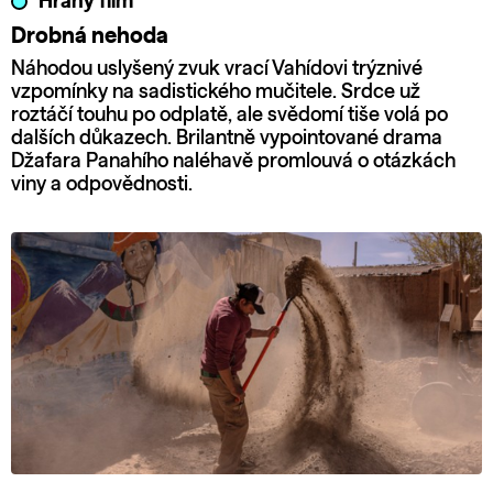
Hraný film
Drobná nehoda
Náhodou uslyšený zvuk vrací Vahídovi trýznivé
vzpomínky na sadistického mučitele. Srdce už
roztáčí touhu po odplatě, ale svědomí tiše volá po
dalších důkazech. Brilantně vypointované drama
Džafara Panahího naléhavě promlouvá o otázkách
viny a odpovědnosti.