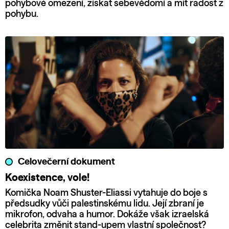
pohybové omezení, získat sebevědomí a mít radost z
pohybu.
Celovečerní dokument
Koexistence, vole!
Komička Noam Shuster-Eliassi vytahuje do boje s
předsudky vůči palestinskému lidu. Její zbraní je
mikrofon, odvaha a humor. Dokáže však izraelská
celebrita změnit stand-upem vlastní společnost?