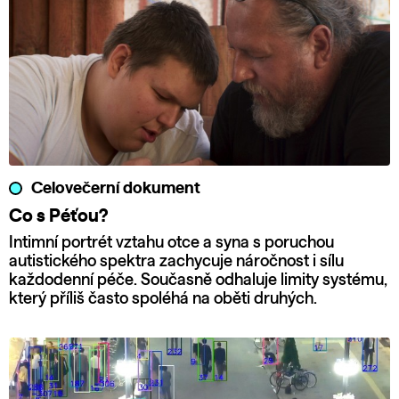
Celovečerní dokument
Co s Péťou?
Intimní portrét vztahu otce a syna s poruchou
autistického spektra zachycuje náročnost i sílu
každodenní péče. Současně odhaluje limity systému,
který příliš často spoléhá na oběti druhých.