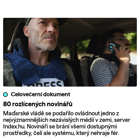
Celovečerní dokument
80 rozlícených novinářů
Maďarské vládě se podařilo ovládnout jedno z
nejvýznamnějších nezávislých médií v zemi, server
Index.hu. Novináři se brání všemi dostupnými
prostředky, čelí ale systému, který nehraje fér.