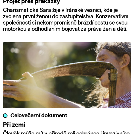
Projet přes překážky
Charismatická Sara žije v íránské vesnici, kde je
zvolena první ženou do zastupitelstva. Konzervativní
společností si nekompromisně brázdí cestu se svou
motorkou a odhodláním bojovat za práva žen a dětí.
Celovečerní dokument
Při zemi
Člověk může mít v přírodě roli ochránce i invazivního