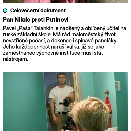
Celovečerní dokument
Pan Nikdo proti Putinovi
Pavel „Paša“ Talankin je nadšený a oblíbený učitel na
ruské základní škole. Má rád maloměstský život,
nevstřícné počasí, a dokonce i špinavé paneláky.
Jeho každodennost naruší válka, jíž se jako
zaměstnanec výchovné instituce musí stát
nástrojem.