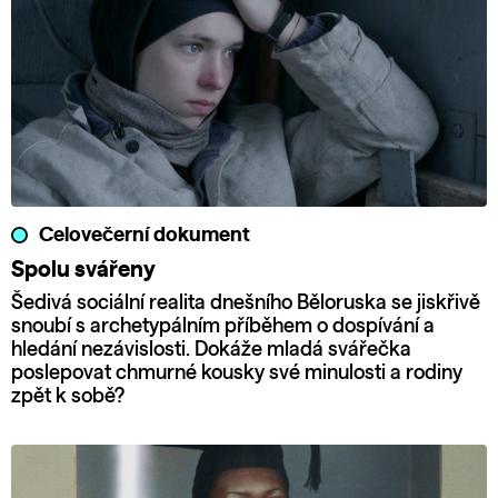
Celovečerní dokument
Spolu svářeny
Šedivá sociální realita dnešního Běloruska se jiskřivě
snoubí s archetypálním příběhem o dospívání a
hledání nezávislosti. Dokáže mladá svářečka
poslepovat chmurné kousky své minulosti a rodiny
zpět k sobě?