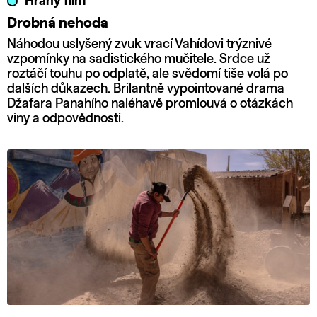
Hraný film
Drobná nehoda
Náhodou uslyšený zvuk vrací Vahídovi trýznivé
vzpomínky na sadistického mučitele. Srdce už
roztáčí touhu po odplatě, ale svědomí tiše volá po
dalších důkazech. Brilantně vypointované drama
Džafara Panahího naléhavě promlouvá o otázkách
viny a odpovědnosti.