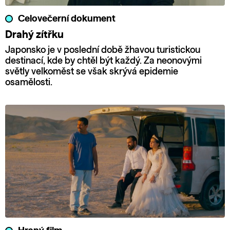
Celovečerní dokument
Drahý zítřku
Japonsko je v poslední době žhavou turistickou
destinací, kde by chtěl být každý. Za neonovými
světly velkoměst se však skrývá epidemie
osamělosti.