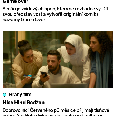
Game over
Simão je zvídavý chlapec, který se rozhodne využít
svou představivost a vytvořit originální komiks
nazvaný Game Over.
Hraný film
Hlas Hind Radžab
Dobrovolníci Červeného půlměsíce přijímají tísňové
volání. Šestiletá dívka uvízla v autě pod palbou v