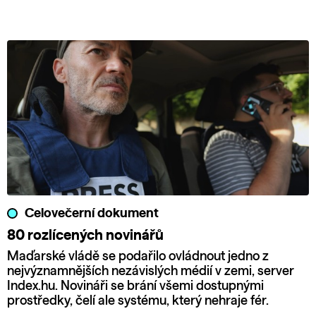
Celovečerní dokument
80 rozlícených novinářů
Maďarské vládě se podařilo ovládnout jedno z
nejvýznamnějších nezávislých médií v zemi, server
Index.hu. Novináři se brání všemi dostupnými
prostředky, čelí ale systému, který nehraje fér.