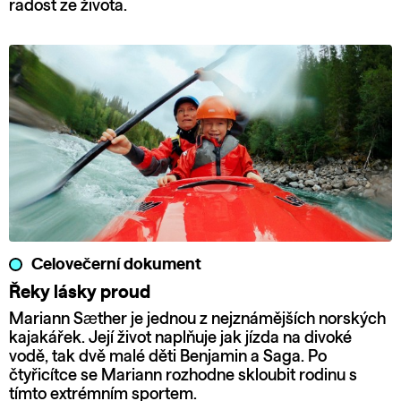
radost ze života.
Celovečerní dokument
Řeky lásky proud
Mariann Sæther je jednou z nejznámějších norských
kajakářek. Její život naplňuje jak jízda na divoké
vodě, tak dvě malé děti Benjamin a Saga. Po
čtyřicítce se Mariann rozhodne skloubit rodinu s
tímto extrémním sportem.