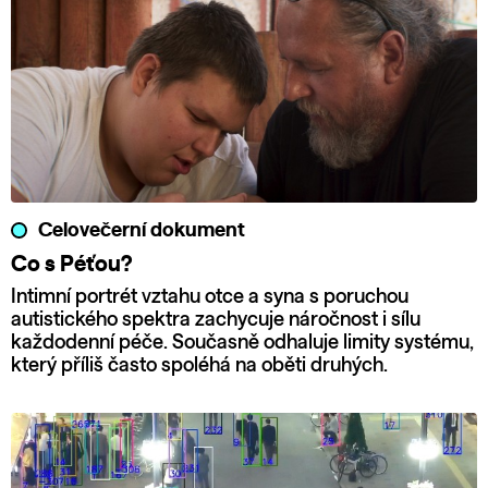
Celovečerní dokument
Co s Péťou?
Intimní portrét vztahu otce a syna s poruchou
autistického spektra zachycuje náročnost i sílu
každodenní péče. Současně odhaluje limity systému,
který příliš často spoléhá na oběti druhých.