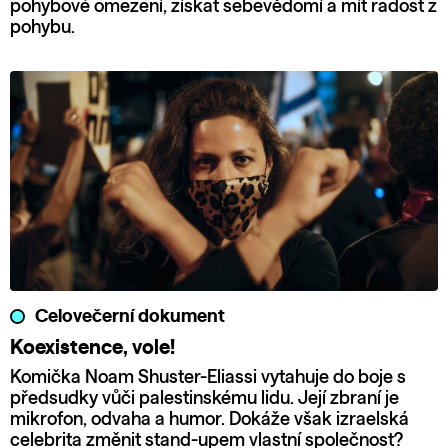
pohybové omezení, získat sebevědomí a mít radost z
pohybu.
Celovečerní dokument
Koexistence, vole!
Komička Noam Shuster-Eliassi vytahuje do boje s
předsudky vůči palestinskému lidu. Její zbraní je
mikrofon, odvaha a humor. Dokáže však izraelská
celebrita změnit stand-upem vlastní společnost?