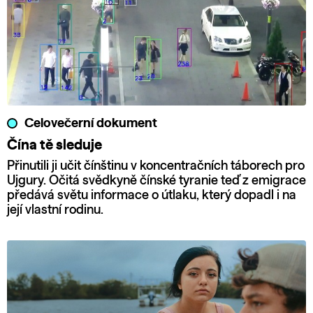
Celovečerní dokument
Čína tě sleduje
Přinutili ji učit čínštinu v koncentračních táborech pro
Ujgury. Očitá svědkyně čínské tyranie teď z emigrace
předává světu informace o útlaku, který dopadl i na
její vlastní rodinu.