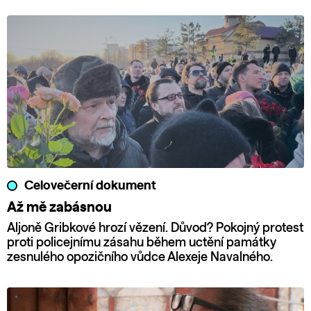
Celovečerní dokument
Až mě zabásnou
Aljoně Gribkové hrozí vězení. Důvod? Pokojný protest
proti policejnímu zásahu během uctění památky
zesnulého opozičního vůdce Alexeje Navalného.